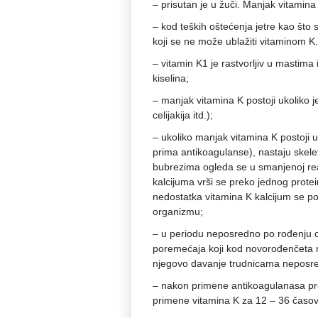
– prisutan je u žuči. Manjak vitamina 
– kod teških oštećenja jetre kao što 
koji se ne može ublažiti vitaminom K
– vitamin K1 je rastvorljiv u mastima 
kiselina;
– manjak vitamina K postoji ukoliko 
celijakija itd.);
– ukoliko manjak vitamina K postoji u
prima antikoagulanse), nastaju skele
bubrezima ogleda se u smanjenoj reap
kalcijuma vrši se preko jednog protei
nedostatka vitamina K kalcijum se po
organizmu;
– u periodu neposredno po rođenju c
poremećaja koji kod novorođenčeta m
njegovo davanje trudnicama neposre
– nakon primene antikoagulanasa p
primene vitamina K za 12 – 36 časov