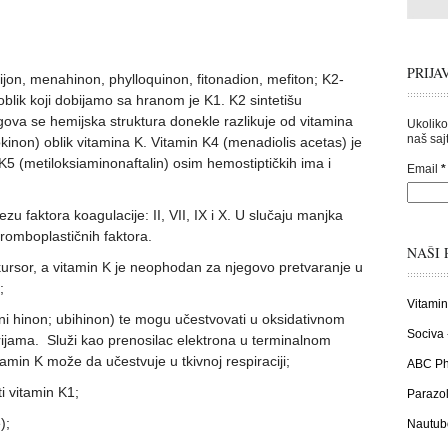
PRIJA
ijon, menahinon, phylloquinon, fitonadion, mefiton; K2-
blik koji dobijamo sa hranom je K1. K2 sintetišu
ova se hemijska struktura donekle razlikuje od vitamina
Ukoliko
naš sajt
okinon) oblik vitamina K. Vitamin K4 (menadiolis acetas) je
K5 (metiloksiaminonaftalin) osim hemostiptičkih ima i
Email
*
tezu faktora koagulacije: II, VII, IX i X. U slučaju manjka
tromboplastičnih faktora.
NAŠI 
ekursor, a vitamin K je neophodan za njegovo pretvaranje u
;
Vitamin
vni hinon; ubihinon) te mogu učestvovati u oksidativnom
Sociva 
ijama. Služi kao prenosilac elektrona u terminalnom
min K može da učestvuje u tkivnoj respiraciji;
ABC Pha
ti vitamin K1;
Parazol
);
Nautub