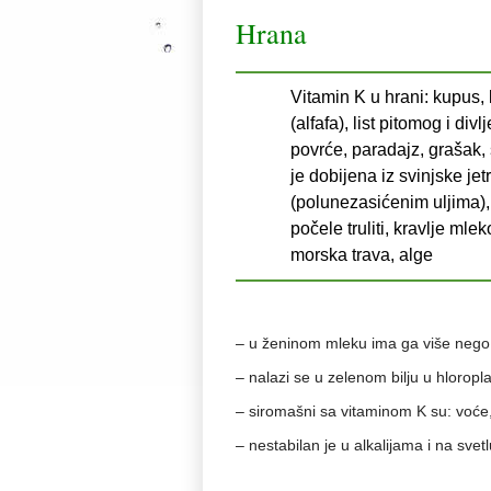
Hrana
Vitamin K u hrani: kupus, k
(alfafa), list pitomog i div
povrće, paradajz, grašak, 
je dobijena iz svinjske jet
(polunezasićenim uljima), 
počele truliti, kravlje mle
morska trava, alge
– u ženinom mleku ima ga više nego
– nalazi se u zelenom bilju u hloroplas
– siromašni sa vitaminom K su: voće, p
– nestabilan je u alkalijama i na svetl