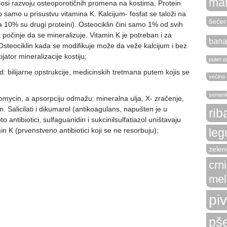
ma
nosi razvoju osteoporotičnih promena na kostima. Protein
to samo u prisustvu vitamina K. Kalcijum- fosfat se taloži na
šećer
a 10% su drugi proteini). Osteociklin čini samo 1% od svih
počinje da se mineralizuje. Vitamin K je potreban i za
bana
 Osteociklin kada se modifikuje može da veže kalcijum i bez
ijator mineralizacije kostiju;
puter od
: bilijarne opstrukcije, medicinskih tretmana putem kojis se
većina r
semen
mycin, a apsorpciju odmažu: mineralna ulja, X- zračenje,
n. Salicilati i dikumarol (antikoagulans, napušten je u
rib
to antibiotici, sulfaguanidin i sukcinilsulfatiazol uništavaju
leg
n K (prvenstveno antibiotici koji se ne resorbuju);
zelen
crn
mel
pi
pše