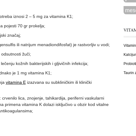
mes
treba iznosi 2 – 5 mg za vitamina K1;
 pojesti 70 gr prokelja;
VITAM
jski značaj;
nsulfis ili natrijum menadiondifosfat) je rastvorljiv u vodi;
Vitamin
 odsutnosti žuči;
Kalciju
ečenju kožnih bakterijskih i gljivičnih infekcija;
Probiot
dnako je 1 mg vitamina K1;
Taurin
nja
vitamina E
izazvana su subkliničkim ili klinički
crvenilo lica, znojenje, tahikardija, periferni vaskularni
a primena vitamina K dolazi isključivo u obzir kod vitalne
antikoagulansima;