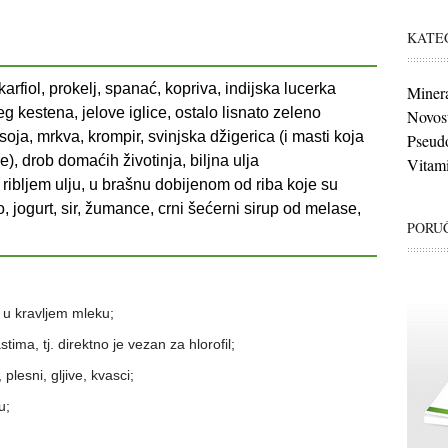
KATE
arfiol, prokelj, spanać, kopriva, indijska lucerka
Minera
ljeg kestena, jelove iglice, ostalo lisnato zeleno
Novost
soja, mrkva, krompir, svinjska džigerica (i masti koja
Pseudo
re), drob domaćih životinja, biljna ulja
Vitami
ribljem ulju, u brašnu dobijenom od riba koje su
ko, jogurt, sir, žumance, crni šećerni sirup od melase,
PORUČ
 u kravljem mleku;
tima, tj. direktno je vezan za hlorofil;
lesni, gljive, kvasci;
u;