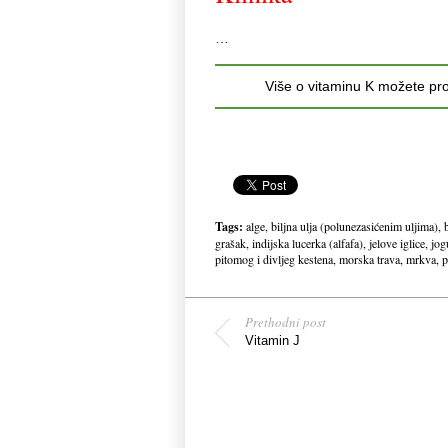
…
Više o vitaminu K možete pro
Tags:
alge
,
biljna ulja (polunezasićenim uljima)
,
grašak
,
indijska lucerka (alfafa)
,
jelove iglice
,
jog
pitomog i divljeg kestena
,
morska trava
,
mrkva
,
p
Prethodni post
Vitamin J