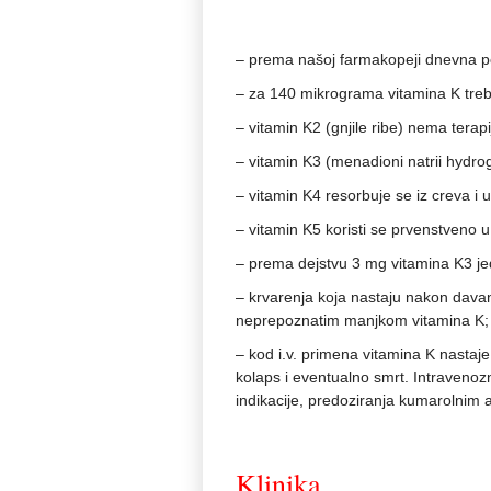
– prema našoj farmakopeji dnevna po
– za 140 mikrograma vitamina K treba
– vitamin K2 (gnjile ribe) nema terapi
– vitamin K3 (menadioni natrii hydroge
– vitamin K4 resorbuje se iz creva i u
– vitamin K5 koristi se prvenstveno u l
– prema dejstvu 3 mg vitamina K3 je
– krvarenja koja nastaju nakon dava
neprepoznatim manjkom vitamina K;
– kod i.v. primena vitamina K nastaje: 
kolaps i eventualno smrt. Intravenozn
indikacije, predoziranja kumarolnim 
Klinika