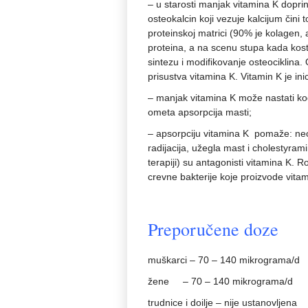
– u starosti manjak vitamina K dopri
osteokalcin koji vezuje kalcijum čini 
proteinskoj matrici (90% je kolagen, 
proteina, a na scenu stupa kada kost 
sintezu i modifikovanje osteociklina.
prisustva vitamina K. Vitamin K je inic
– manjak vitamina K može nastati kod
ometa apsorpcija masti;
– apsorpciju vitamina K pomaže: neo
radijacija, užegla mast i cholestyrami
terapiji) su antagonisti vitamina K. Ro
crevne bakterije koje proizvode vitami
Preporučene doze
muškarci – 70 – 140 mikrograma/d
žene – 70 – 140 mikrograma/d
trudnice i doilje – nije ustanovljena