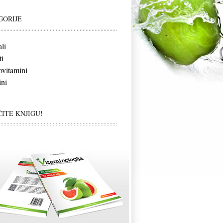
GORIJE
li
i
vitamini
ni
ITE KNJIGU!