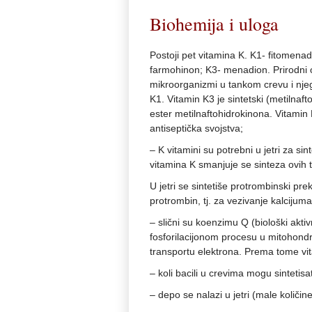
Biohemija i uloga
Postoji pet vitamina K. K1- fitomenad
farmohinon; K3- menadion. Prirodni o
mikroorganizmi u tankom crevu i njeg
K1. Vitamin K3 je sintetski (metilnaft
ester metilnaftohidrokinona. Vitamin 
antiseptička svojstva;
– K vitamini su potrebni u jetri za sin
vitamina K smanjuje se sinteza ovih 
U jetri se sintetiše protrombinski pr
protrombin, tj. za vezivanje kalcijuma
– slični su koenzimu Q (biološki akti
fosforilacijonom procesu u mitohondr
transportu elektrona. Prema tome vita
– koli bacili u crevima mogu sintetisa
– depo se nalazi u jetri (male količine