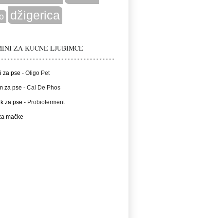
džigerica
o
INI ZA KUĆNE LJUBIMCE
i za pse
- Oligo Pet
m za pse
- Cal De Phos
ik za pse
- Probioferment
 za mačke