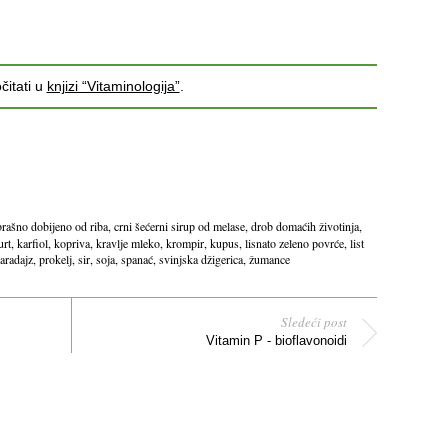
čitati u
knjizi “Vitaminologija”
.
brašno dobijeno od riba
,
crni šećerni sirup od melase
,
drob domaćih životinja
,
urt
,
karfiol
,
kopriva
,
kravlje mleko
,
krompir
,
kupus
,
lisnato zeleno povrće
,
list
aradajz
,
prokelj
,
sir
,
soja
,
spanać
,
svinjska džigerica
,
žumance
Sledeći post
Vitamin P - bioflavonoidi