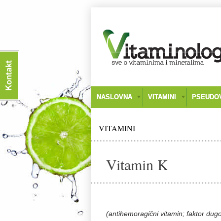
NASLOVNA
VITAMINI
PSEUDOV
VITAMINI
Vitamin K
(antihemoragični vitamin; faktor dug