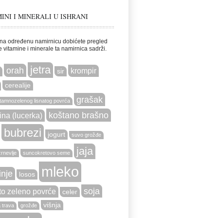
INI I MINERALI U ISHRANI
na određenu namirnicu dobićete pregled
e vitamine i minerale ta namirnica sadrži.
jetra
orah
krompir
sir
cerealije
grašak
tamnozelenog lisnatog povrća
koštano brašno
ina (lucerka)
bubrezi
jogurt
suvo grožđe
jaja
zrnevlje
suncokretovo seme
mleko
nje
losos
soja
to zeleno povrće
celer
višnja
 trava
grožđe