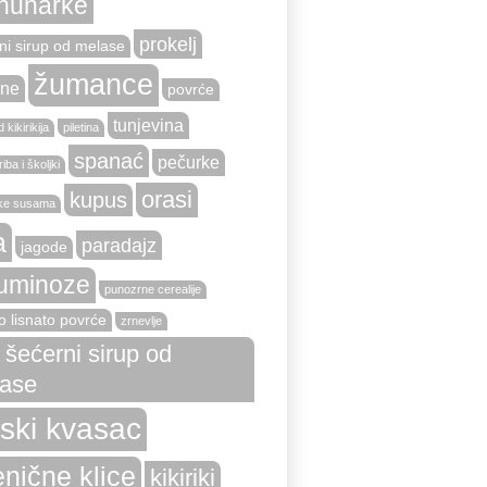
hunarke
prokelj
ni sirup od melase
žumance
ne
povrće
tunjevina
 kikirikija
piletina
spanać
pečurke
iba i školjki
orasi
kupus
ke susama
a
paradajz
jagode
uminoze
punozrne cerealije
o lisnato povrće
zrnevlje
i šećerni sirup od
ase
vski kvasac
nične klice
kikiriki