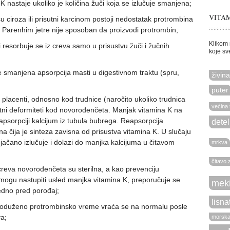
K nastaje ukoliko je količina žuči koja se izlučuje smanjena;
VITAM
su ciroza ili prisutni karcinom postoji nedostatak protrombina
. Parenhim jetre nije sposoban da proizvodi protrombin;
Klikom 
i resorbuje se iz creva samo u prisustvu žuči i žučnih
koje sv
je smanjena apsorpcija masti u digestivnom traktu (spru,
živina
puter
 placenti, odnosno kod trudnice (naročito ukoliko trudnica
većina 
tni deformiteti kod novorođenčeta. Manjak vitamina K na
sorpciji kalcijum iz tubula bubrega. Reapsorpcija
detel
na čija je sinteza zavisna od prisustva vitamina K. U slučaju
jačano izlučuje i dolazi do manjka kalcijuma u čitavom
mrkva
čitavo 
reva novorođenčeta su sterilna, a kao prevenciju
ogu nastupiti usled manjka vitamina K, preporučuje se
meki
dno pred porođaj;
lisna
roduženo protrombinsko vreme vraća se na normalu posle
a;
morska