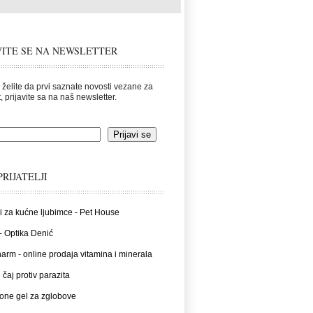
VITE SE NA NEWSLETTER
 želite da prvi saznate novosti vezane za
, prijavite sa na naš newsletter.
PRIJATELJI
i za kućne ljubimce - Pet House
- Optika Denić
rm - online prodaja vitamina i minerala
 čaj protiv parazita
one gel za zglobove