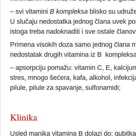
– svi vitamini
B kompleksa
blisko su udružen
U slučaju nedostatka jednog člana uvek po
istoga treba nadoknaditi i sve ostale člano
Primena visokih doza samo jednog člana m
nedostatak drugih vitamina iz B kompleksa
– apsorpciju pomažu: vitamin C, E, kalcijum
stres, mnogo šećera, kafa, alkohol, infekcij
pilule, pilule za spavanje, sulfonamidi;
Klinika
Usled manjka vitamina B dolazi do: gubitka