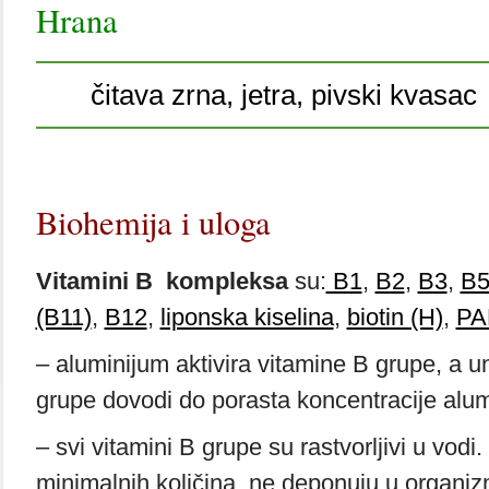
Hrana
čitava zrna, jetra, pivski kvasac
Biohemija i uloga
Vitamini B kompleksa
su:
B1
,
B2
,
B3
,
B
(B11)
,
B12
,
liponska kiselina
,
biotin (H)
,
PA
– aluminijum aktivira vitamine B grupe, a 
grupe dovodi do porasta koncentracije alum
– svi vitamini B grupe su rastvorljivi u vodi
minimalnih količina, ne deponuju u organiz