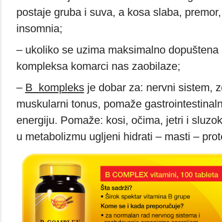
postaje gruba i suva, a kosa slaba, premor,
insomnia;
– ukoliko se uzima maksimalno dopuštena
kompleksa komarci nas zaobilaze;
–
B kompleks
je dobar za: nervni sistem, 
muskularni tonus, pomaže gastrointestinaln
energiju. Pomaže: kosi, očima, jetri i sluzo
u metabolizmu ugljeni hidrati – masti – prote