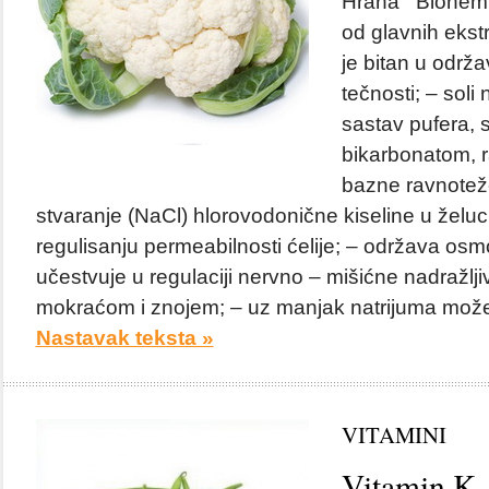
Hrana Biohemija
od glavnih ekstr
je bitan u održa
tečnosti; – soli
sastav pufera, s
bikarbonatom, r
bazne ravnoteže
stvaranje (NaCl) hlorovodonične kiseline u želuc
regulisanju permeabilnosti ćelije; – održava osmot
učestvuje u regulaciji nervno – mišićne nadražljiv
mokraćom i znojem; – uz manjak natrijuma može p
Nastavak teksta »
VITAMINI
Vitamin K