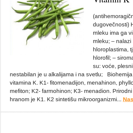
(antihemoragični
dugovečnosti)
mleku ima ga vi
mleku; – nalazi
hloroplastima, t
hlorofil; – siro
su: voće, plesni,
nestabilan je u alkalijama i na svetlu; Biohemija 
vitamina K. K1- fitomenadijon, menahinon, phyllo
mefiton; K2- farmohinon; K3- menadion. Prirodni 
hranom je K1. K2 sintetišu mikroorganizmi...
Nas