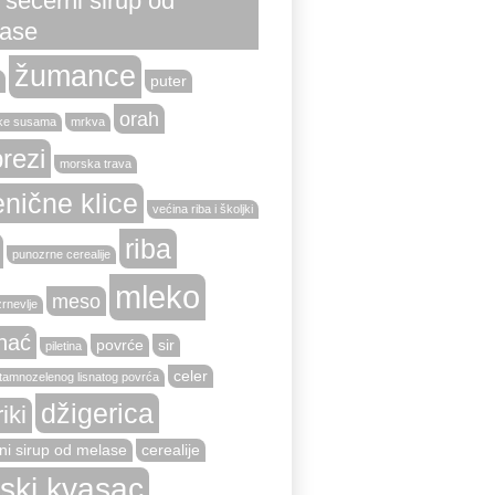
i šećerni sirup od
ase
žumance
puter
orah
ke susama
mrkva
rezi
morska trava
nične klice
većina riba i školjki
riba
punozrne cerealije
mleko
meso
zrnevlje
nać
povrće
sir
piletina
celer
tamnozelenog lisnatog povrća
džigerica
riki
ni sirup od melase
cerealije
vski kvasac