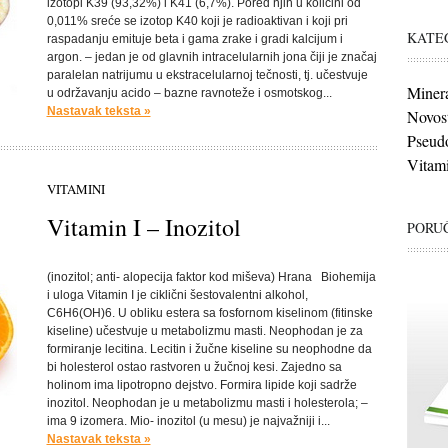
izotopi K39 (93,32%) i K41 (6,7%). Pored njih u količini od
0,011% sreće se izotop K40 koji je radioaktivan i koji pri
KATE
raspadanju emituje beta i gama zrake i gradi kalcijum i
argon. – jedan je od glavnih intracelularnih jona čiji je značaj
paralelan natrijumu u ekstracelularnoj tečnosti, tj. učestvuje
Minera
u održavanju acido – bazne ravnoteže i osmotskog...
Nastavak teksta »
Novost
Pseudo
Vitami
VITAMINI
Vitamin I – Inozitol
PORUČ
(inozitol; anti- alopecija faktor kod miševa) Hrana Biohemija
i uloga Vitamin I je ciklični šestovalentni alkohol,
C6H6(OH)6. U obliku estera sa fosfornom kiselinom (fitinske
kiseline) učestvuje u metabolizmu masti. Neophodan je za
formiranje lecitina. Lecitin i žučne kiseline su neophodne da
bi holesterol ostao rastvoren u žučnoj kesi. Zajedno sa
holinom ima lipotropno dejstvo. Formira lipide koji sadrže
inozitol. Neophodan je u metabolizmu masti i holesterola; –
ima 9 izomera. Mio- inozitol (u mesu) je najvažniji i...
Nastavak teksta »