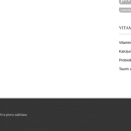
suncok
VITAM
Vitamin
Kalciju
Probiot
Taurin
Sva prava zadržana.