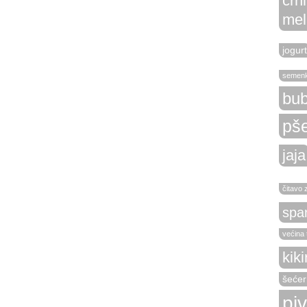
crn
mel
jogurt
semen
bub
pše
jaja
čitavo 
spa
većina 
kiki
šećer
pi