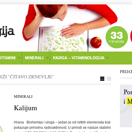
ITAMINI
MINERALI
KNJIGA – VITAMINOLOGIJA
PRIJA
RŽI "ČITAVO ZRNEVLJE"
MINERALI
Kalijum
Hrana Biohemija i uloga – jedan je od retkih elemenata koji
pokazuje prirodnu radioaktivnost. U prirodi se nalaze stabilni