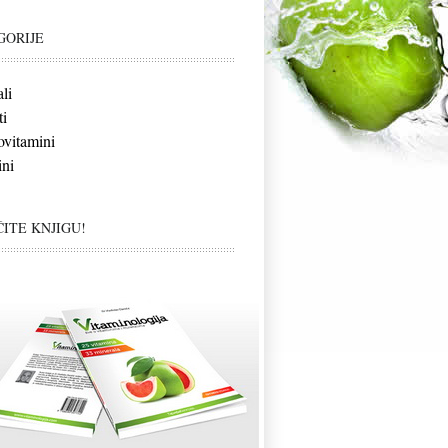
GORIJE
li
i
vitamini
ni
ITE KNJIGU!