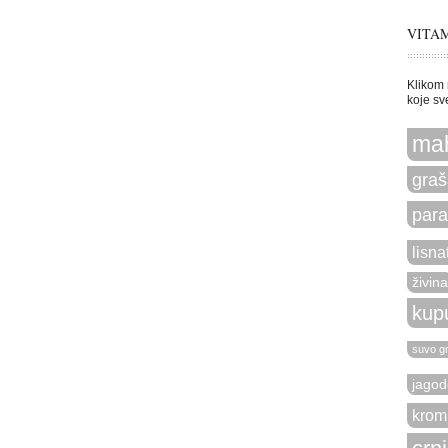
VITAM
Klikom 
koje sv
ma
graš
para
lisna
živina
kup
suvo g
jagod
krom