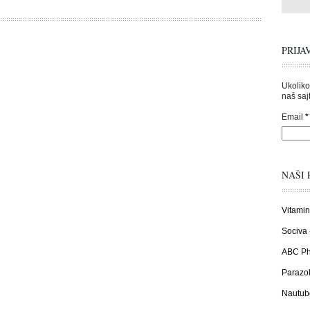
PRIJA
Ukoliko
naš sajt
Email
*
NAŠI 
Vitamin
Sociva 
ABC Pha
Parazol
Nautub