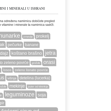
INI I MINERALI U ISHRANI
na određenu namirnicu dobićete pregled
e vitamine i minerale ta namirnica sadrži.
hunarke
prokelj
zrnevlje
ak
pečurke
banane
jetra
dajz
koštano brašno
orasi
to zeleno povrće
grožđe
losos
zeleno lisnato povrće
us
detelina (lucerka)
višnja
mekinje
rožđe
puter od kikirikija
leguminoze
soja
e
pir