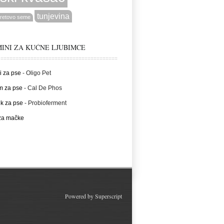
tunjevina
retovo seme
INI ZA KUĆNE LJUBIMCE
i za pse
- Oligo Pet
m za pse
- Cal De Phos
ik za pse
- Probioferment
 za mačke
Powered by
Superscript