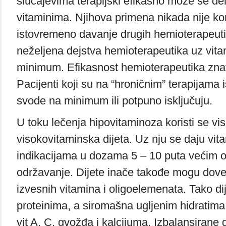
slučajevima terapijski efikasno može se delo
vitaminima. Njihova primena nikada nije kon
istovremeno davanje drugih hemioterapeuti
neželjena dejstva hemioterapeutika uz vit
minimum. Efikasnost hemioterapeutika zna
Pacijenti koji su na “hroničnim” terapijama i
svode na minimum ili potpuno isključuju.
U toku lečenja hipovitaminoza koristi se vi
visokovitaminska dijeta. Uz nju se daju vit
indikacijama u dozama 5 – 10 puta većim o
održavanje. Dijete inače takođe mogu dove
izvesnih vitamina i oligoelemenata. Tako di
proteinima, a siromašna ugljenim hidratim
vit A, C, gvožđa i kalcijuma. Izbalansirane 