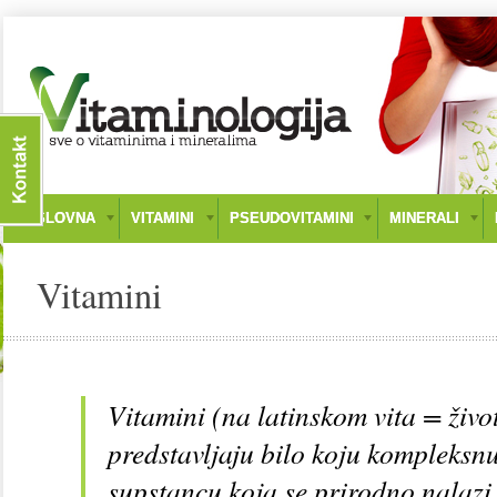
NASLOVNA
VITAMINI
PSEUDOVITAMINI
MINERALI
Vitamini
Vitamini (na latinskom vita = živo
predstavljaju bilo koju kompleksn
supstancu koja se prirodno nalazi 