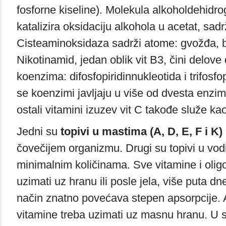
fosforne kiseline). Molekula alkoholdehidrog
katalizira oksidaciju alkohola u acetat, sad
Cisteaminoksidaza sadrži atome: gvožđa, b
Nikotinamid, jedan oblik vit B3, čini delove
koenzima: difosfopiridinnukleotida i trifosfo
se koenzimi javljaju u više od dvesta enzim
ostali vitamini izuzev vit C takođe služe ka
Jedni su
topivi u mastima (A, D, E, F i K)
čovečijem organizmu. Drugi su topivi u vod
minimalnim količinama. Sve vitamine i olig
uzimati uz hranu ili posle jela, više puta dn
način znatno povećava stepen apsorpcije. A
vitamine treba uzimati uz masnu hranu. U 