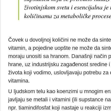
životinjskom svetu i esencijalna je
količinama za metaboličke proces
Čovek u dovoljnoj količini ne može da sinte
vitamin, a pojedine uopšte ne može da sinte
moraju unositi sa hranom. Današnji način p
hrane, uz industrijsku zagađenost sredine i
života koji vodimo, uslovljavaju potrebu z
vitamina.
U ljudskom telu kao koenzimi u mnogim e
javljaju se metali i vitamini (ili supstance n
npr. tiamindifosfat koji nastaje u reakciji iz