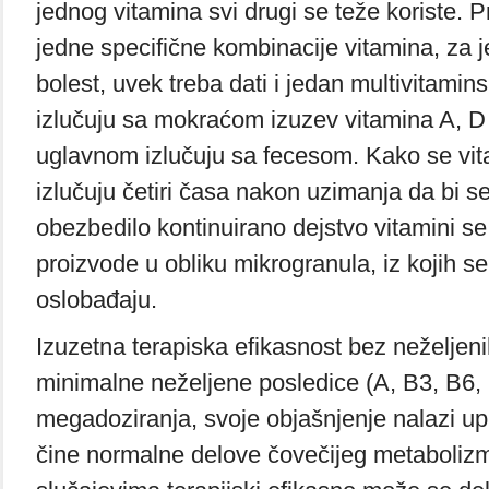
jednog vitamina svi drugi se teže koriste. P
jedne specifične kombinacije vitamina, za
bolest, uvek treba dati i jedan multivitamins
izlučuju sa mokraćom izuzev vitamina A, D i
uglavnom izlučuju sa fecesom. Kako se vita
izlučuju četiri časa nakon uzimanja da bi s
obezbedilo kontinuirano dejstvo vitamini s
proizvode u obliku mikrogranula, iz kojih s
oslobađaju.
Izuzetna terapiska efikasnost bez neželjenih
minimalne neželjene posledice (A, B3, B6, 
megadoziranja, svoje objašnjenje nalazi upr
čine normalne delove čovečijeg metaboli