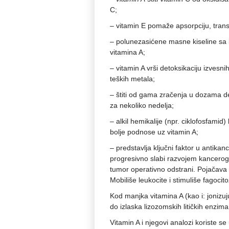
C;
– vitamin E pomaže apsorpciju, trans
– polunezasićene masne kiseline sa ka
vitamina A;
– vitamin A vrši detoksikaciju izvesn
teških metala;
– štiti od gama zračenja u dozama d
za nekoliko nedelja;
– alkil hemikalije (npr. ciklofosfami
bolje podnose uz vitamin A;
– predstavlja ključni faktor u antikan
progresivno slabi razvojem kancerog
tumor operativno odstrani. Pojačava pr
Mobiliše leukocite i stimuliše fagoci
Kod manjka vitamina A (kao i: jonizu
do izlaska lizozomskih litičkih enzima 
Vitamin A i njegovi analozi koriste se