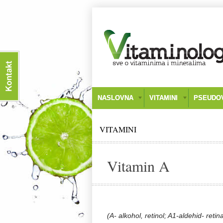
NASLOVNA
VITAMINI
PSEUDOV
VITAMINI
Vitamin A
(A- alkohol, retinol; A1-aldehid- retin