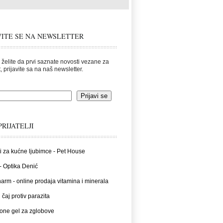
VITE SE NA NEWSLETTER
 želite da prvi saznate novosti vezane za
, prijavite sa na naš newsletter.
PRIJATELJI
i za kućne ljubimce - Pet House
- Optika Denić
rm - online prodaja vitamina i minerala
 čaj protiv parazita
one gel za zglobove