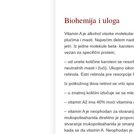
Biohemija i uloga
Vitamin A je alkohol visoke molekular
plućima i masti. Najvećim delom nast
jetri. Iz jedne molekule beta- karote
vezan za specifični protein;
– od unete količine karoteni se resorb
neutralnih masti i žuči). Ukupno iskor
retinola. Estri retinola pre resorpcije 
Iz potkožnog tkiva retinol se vrlo spo
– u znatnoj količini izlučuje se sa mle
– vitamin A2 ima 40% moći vitamina 
– vitamin A je neophodan za stvaranje
mukopolisaharida direktno je proporc
stvaranja mukopolisaharida je smanj
kada se da vitamin A. Neophodan je z