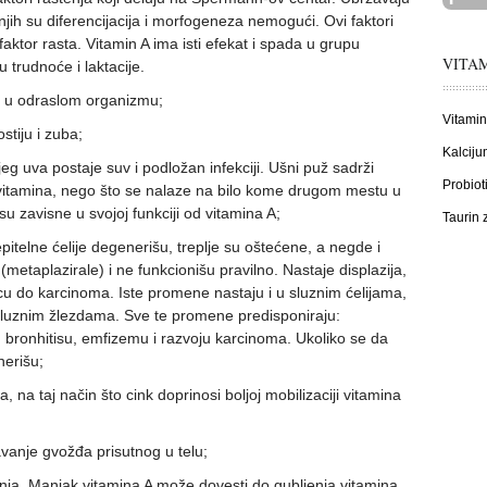
 njih su diferencijacija i morfogeneza nemogući. Ovi faktori
aktor rasta. Vitamin A ima isti efekat i spada u grupu
VITAM
 trudnoće i laktacije.
 i u odraslom organizmu;
Vitamin
stiju i zuba;
Kalciju
eg uva postaje suv i podložan infekciji. Ušni puž sadrži
Probiot
vitamina, nego što se nalaze na bilo kome drugom mestu u
su zavisne u svojoj funkciji od vitamina A;
Taurin
itelne ćelije degenerišu, treplje su oštećene, a negde i
 (metaplazirale) i ne funkcionišu pravilno. Nastaje displazija,
u do karcinoma. Iste promene nastaju i u sluznim ćelijama,
sluznim žlezdama. Sve te promene predisponiraju:
 bronhitisu, emfizemu i razvoju karcinoma. Ukoliko se da
nerišu;
a, na taj način što cink doprinosi boljoj mobilizaciji vitamina
avanje gvožđa prisutnog u telu;
anja. Manjak vitamina A može dovesti do gubljenja vitamina