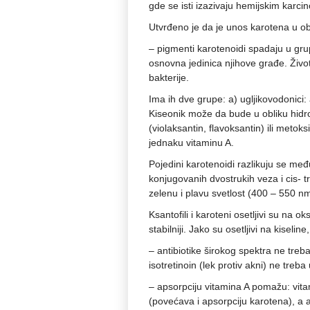
gde se isti izazivaju hemijskim karc
Utvrđeno je da je unos karotena u o
– pigmenti karotenoidi spadaju u grup
osnovna jedinica njihove građe. Životinj
bakterije.
Ima ih dve grupe: a) ugljikovodonici: a
Kiseonik može da bude u obliku hidro
(violaksantin, flavoksantin) ili metoks
jednaku vitaminu A.
Pojedini karotenoidi razlikuju se međ
konjugovanih dvostrukih veza i cis- t
zelenu i plavu svetlost (400 – 550 nm
Ksantofili i karoteni osetljivi su na ok
stabilniji. Jako su osetljivi na kiseline,
– antibiotike širokog spektra ne tre
isotretinoin (lek protiv akni) ne treb
– apsorpciju vitamina A pomažu: vitam
(povećava i apsorpciju karotena), a 