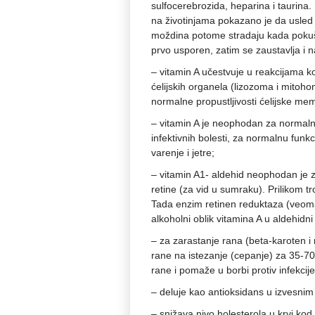
sulfocerebrozida, heparina i taurina.
na životinjama pokazano je da usled 
moždina potome stradaju kada pokuša
prvo usporen, zatim se zaustavlja i n
– vitamin A učestvuje u reakcijama k
ćelijskih organela (lizozoma i mitohond
normalne propustljivosti ćelijske me
– vitamin A je neophodan za normalnu f
infektivnih bolesti, za normalnu funkc
varenje i jetre;
– vitamin A1- aldehid neophodan je z
retine (za vid u sumraku). Prilikom tr
Tada enzim retinen reduktaza (veoma 
alkoholni oblik vitamina A u aldehidni o
– za zarastanje rana (beta-karoten i r
rane na istezanje (cepanje) za 35-7
rane i pomaže u borbi protiv infekcije
– deluje kao antioksidans u izvesnim s
– snižava nivo holesterola u krvi kod 