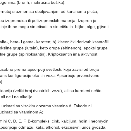
inogenima (bronh, mokraćna bešika).
brnutoj srazmeri sa oboljevanjem od karcinoma pluća;
u izoprenoida ili poliizoprenskih materija. Izopren je
e ih ne mogu sintetisati, a sintetišu ih: biljke, alge, gljive i
lfa-, beta- i gama- karoten; b) kiseonički derivati: ksantofili.
ksilne grupe (lutein), keto grupe (ehinenon), epoksi grupe
ilne grupe (spiriloksantin). Kriptoksantin ima aktivnost
usobno prema apsorpciji svetlosti, koja zavisi od broja
rans konfiguracije oko tih veza. Apsorbuju prvenstveno
).
sidaciju (veliki broj dvostrikih veza), ali su karoteni nešto
 ali ne i na alkalije;
ba uzimati sa visokim dozama vitamina A. Takođe ni
a uzimati sa vitaminom A;
ini C, D, E, F, B-kompleks, cink, kalcijum, holin i neomycin
apsorpciju odmažu: kafa, alkohol, ekscesivni unos gvožđa,