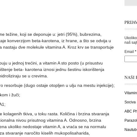
PRIJA
ne težine, koji se deponuje u: jetri (95%), bubrezima,
Ukoliko
aje konverzijom beta-karotena, iz hrane, a što se odvija u
naš sajt
na nastaju dve molekule vitamina A. Kroz krv se transportuje
Email
*
uju u jednoj trećini, a vitamin A sto posto (u prisustvu
ištenje beta- karotena iznosi jednu šestinu iskorištenja
hidroliziraju se u crevima.
NAŠI 
ro resorbuje (dugo ostaje otopljen u ulju na mestu injekcije);
Vitamin
kom i žuči;
Sociva 
A1;
ABC Pha
 kolagenih tkiva, u toku rasta. Količina i brzina stvaranja
ionalna nivou prisutnog vitamina A. Odnosno, brzina
Parazol
ena ukoliko nedostaje vitamin A, a vraća se na normalu
Nautub
a stvaranje naročito kiselih mukopolisaharida,