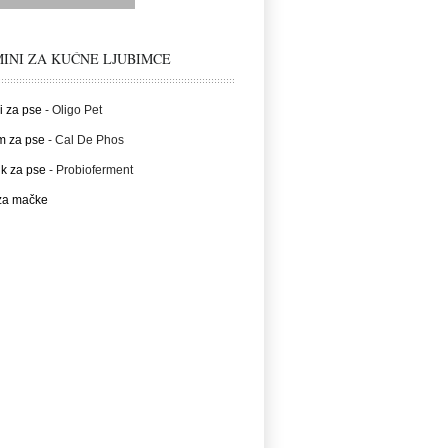
INI ZA KUĆNE LJUBIMCE
i za pse
- Oligo Pet
m za pse
- Cal De Phos
ik za pse
- Probioferment
 za mačke