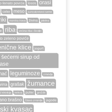
orasi
o lisnato povrće
losos
meso
celer
suncokretovo seme
riki
živina
morska trava
piletina
riba
e
većina riba i školjki
to zeleno povrće
nične klice
jogurt
i šećerni sirup od
ase
leguminoze
nać
zrnevlje
žumance
grašak
vina
puter
 kikirikija
mrkva
grožđe
ano brašno
jagode
čitavo zrnevlje
vski kvasac