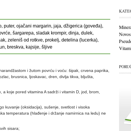
KATE
, puter, ojačani margarin, jaja, džigerica (goveđa),
Minera
 povrće, šargarepa, sladak krompir, dinja, dulek,
Novost
, zeleniš od rotkve, prokelj, detelina (lucerka),
Pseudo
n, breskva, kajsije, šljive
Vitami
PORUČ
u narandžastom i žutom povrću i voću: šipak, crvena paprika,
zlac, brusnica, ljoskavac, dren, divlja tikva, bljušta,
je, a koje pored vitamina A sadrži i vitamin D, jod, brom,
o kuvanje (oksidacija), sušenje, svetlost i visoka
ska temperatura (hlađenje i držanje namirnica na ledu) ne
svih sisara;