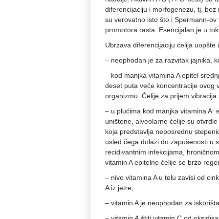
diferencijaciju i morfogenezu, tj. bez
su verovatno isto što i Spermann-ov f
promotora rasta. Esencijalan je u toku
Ubrzava diferencijaciju ćelija uopšte
– neophodan je za razvitak jajnika, ko
– kod manjka vitamina A epitel srednj
deset puta veće koncentracije ovog 
organizmu. Ćelije za prijem vibracija 
– u plućima kod manjka vitamina A: ep
uništene, alveolarne ćelije su otvrdle
koja predstavlja neposrednu stepenic
usled čega dolazi do zapušenosti u 
recidivantnim infekcijama, hroničnom
vitamin A epitelne ćelije se brzo rege
– nivo vitamina A u telu zavisi od cink
A iz jetre;
– vitamin A je neophodan za iskorišt
–
vitamin A
štiti vitamin C od oksidis