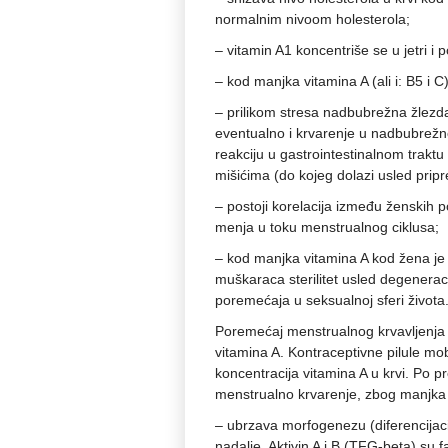
normalnim nivoom holesterola;
– vitamin A1 koncentriše se u jetri i
– kod manjka vitamina A (ali i: B5 i 
– prilikom stresa nadbubrežna žlezda 
eventualno i krvarenje u nadbubrežn
reakciju u gastrointestinalnom traktu
mišićima (do kojeg dolazi usled prip
– postoji korelacija između ženskih p
menja u toku menstrualnog ciklusa;
– kod manjka vitamina A kod žena je 
muškaraca sterilitet usled degeneraci
poremećaja u seksualnoj sferi života
Poremećaj menstrualnog krvavljenja 
vitamina A. Kontraceptivne pilule mobil
koncentracija vitamina A u krvi. Po p
menstrualno krvarenje, zbog manjka 
– ubrzava morfogenezu (diferencijacij
nadalje. Aktivin A i B (TFG-beta) su 