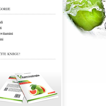
GORIJE
li
i
vitamini
ni
ITE KNJIGU!