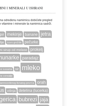
INI I MINERALI U ISHRANI
na određenu namirnicu dobićete pregled
e vitamine i minerale ta namirnica sadrži.
jetra
mekinje
pir
banane
pečurke
ije
suvo grožđe
prokelj
ni sirup od melase
hunarke
paradajz
mleko
sir
ke susama
e cerealije
orah
tamnozelenog lisnatog povrća
us
detelina (lucerka)
višnja
gerica
bubrezi
jaja