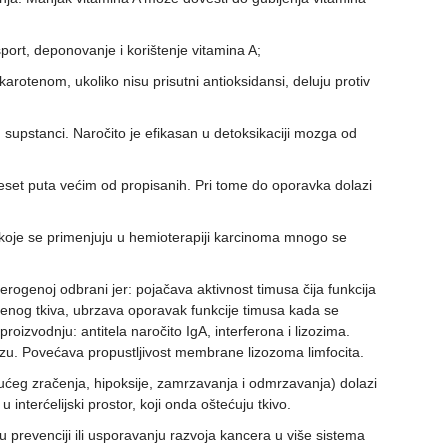
port, deponovanje i korištenje vitamina A;
rotenom, ukoliko nisu prisutni antioksidansi, deluju protiv
ih supstanci. Naročito je efikasan u detoksikaciji mozga od
eset puta većim od propisanih. Pri tome do oporavka dolazi
d) koje se primenjuju u hemioterapiji karcinoma mnogo se
cerogenoj odbrani jer: pojačava aktivnost timusa čija funkcija
enog tkiva, ubrzava oporavak funkcije timusa kada se
oizvodnju: antitela naročito IgA, interferona i lizozima.
tozu. Povećava propustljivost membrane lizozoma limfocita.
jućeg zračenja, hipoksije, zamrzavanja i odmrzavanja) dolazi
u interćelijski prostor, koji onda oštećuju tkivo.
 u prevenciji ili usporavanju razvoja kancera u više sistema