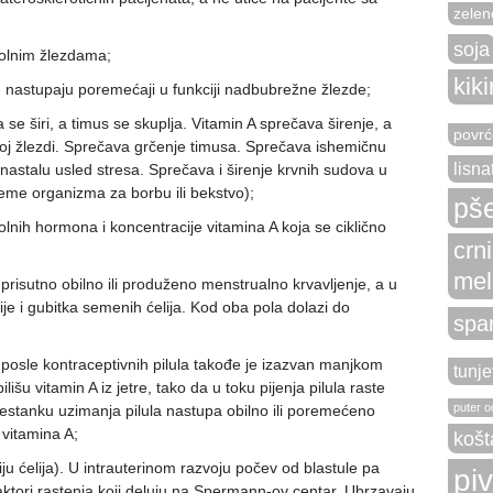
zelen
soja
 polnim žlezdama;
kiki
C) nastupaju poremećaji u funkciji nadbubrežne žlezde;
se širi, a timus se skuplja. Vitamin A sprečava širenje, a
povrć
oj žlezdi. Sprečava grčenje timusa. Sprečava ishemičnu
lisna
 nastalu usled stresa. Sprečava i širenje krvnih sudova u
reme organizma za borbu ili bekstvo);
pše
olnih hormona i koncentracije vitamina A koja se ciklično
crn
mel
prisutno obilno ili produženo menstrualno krvavljenje, a u
je i gubitka semenih ćelija. Kod oba pola dolazi do
spa
.
posle kontraceptivnih pilula takođe je izazvan manjkom
tunje
išu vitamin A iz jetre, tako da u toku pijenja pilula raste
puter od
restanku uzimanja pilula nastupa obilno ili poremećeno
vitamina A;
košt
u ćelija). U intrauterinom razvoju počev od blastule pa
pi
faktori rastenja koji deluju na Spermann-ov centar. Ubrzavaju