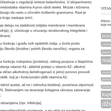
 Učestvuje u regulaciji sinteze belančevina. U eksperimentu
nedostatka vitamina A prvo oboli skelet. Mozak i kičmena
VITAM
vaju da rastu u očvrslim koštanim granicama. Rast je
a kraju nastupa smrt;
Klikom 
koje sv
oje deluju na stabilnost ćelijske membrane i membrana
rija), tj. učestvuje u očuvanju strukturalnog integriteta i
krom
mbrane;
unkciju i građu svih epitelnih ćelija, u borbi protiv
cereal
iju žlezda (tiroidne i polnih žlezda naročito), organa za
šećer
ma
a funkciju rodopsina (proteina), vidnog purpura u štapićima
ošenja vitamin A1- aldehid prelazi u vitamin A2- alkohol.
sličan alkoholnoj dehidrogenazi iz jetre) ponovo prevodi
semen
blik, koji je i funkcionalni oblik vitamina A1;
punozrn
etinol acetat, ali ne i retinolna kiselina): povećava otpornost
većina 
0%. Delovanjem na stvaranje kolagena ubrzava zatvaranje
kup
;
dži
ituacijama (npr. infekcija);
aterosklerotičnih pacijenata, a ne utiče na pacijente sa