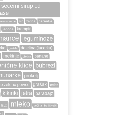
i šećerni sirup od
ase
sir
živina
cerealije
retovo seme
krompir
jagode
mance
leguminoze
rke
detelina (lucerka)
grožđe
mekinje
banane
piletina
nične klice
bubrezi
hunarke
prokelj
grašak
to zeleno povrće
celer
kikiriki
jetra
paradajz
mleko
nać
većina riba i školjki
si