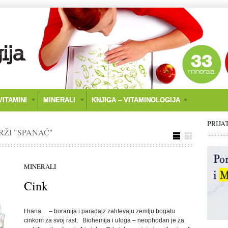
ITAMINI
MINERALI
KNJIGA – VITAMINOLOGIJA
PRIJA
RŽI "SPANAĆ"
MINERALI
Cink
Hrana – boranija i paradajz zahtevaju zemlju bogatu
cinkom za svoj rast; Biohemija i uloga – neophodan je za