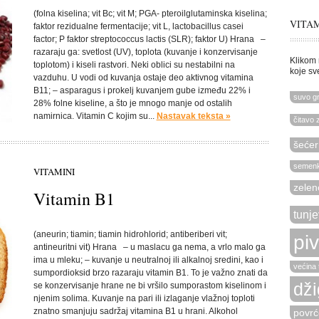
(folna kiselina; vit Bc; vit M; PGA- pteroilglutaminska kiselina;
VITAM
faktor rezidualne fermentacije; vit L, lactobacillus casei
factor; P faktor streptococcus lactis (SLR); faktor U) Hrana –
razaraju ga: svetlost (UV), toplota (kuvanje i konzervisanje
Klikom 
toplotom) i kiseli rastvori. Neki oblici su nestabilni na
koje sv
vazduhu. U vodi od kuvanja ostaje deo aktivnog vitamina
B11; – asparagus i prokelj kuvanjem gube između 22% i
suvo g
28% folne kiseline, a što je mnogo manje od ostalih
namirnica. Vitamin C kojim su...
Nastavak teksta »
čitavo 
šećer
semen
VITAMINI
zelen
Vitamin B1
tunje
(aneurin; tiamin; tiamin hidrohlorid; antiberiberi vit;
pi
antineuritni vit) Hrana – u maslacu ga nema, a vrlo malo ga
ima u mleku; – kuvanje u neutralnoj ili alkalnoj sredini, kao i
većina 
sumpordioksid brzo razaraju vitamin B1. To je važno znati da
dži
se konzervisanje hrane ne bi vršilo sumporastom kiselinom i
njenim solima. Kuvanje na pari ili izlaganje vlažnoj toploti
znatno smanjuju sadržaj vitamina B1 u hrani. Alkohol
povrć