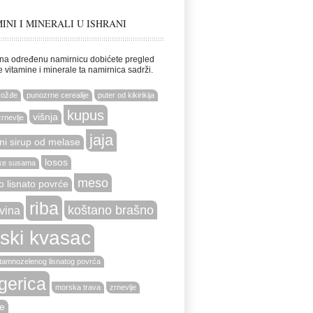
INI I MINERALI U ISHRANI
na određenu namirnicu dobićete pregled
e vitamine i minerale ta namirnica sadrži.
rožđe
punozrne cerealije
puter od kikirikija
kupus
višnja
zrnevlje
jaja
ni sirup od melase
losos
ke susama
meso
o lisnato povrće
riba
koštano brašno
vina
vski kvasac
tamnozelenog lisnatog povrća
gerica
morska trava
zrnevlje
e