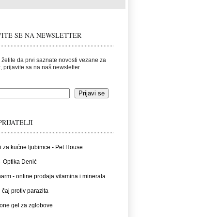
VITE SE NA NEWSLETTER
 želite da prvi saznate novosti vezane za
, prijavite sa na naš newsletter.
PRIJATELJI
i za kućne ljubimce - Pet House
- Optika Denić
rm - online prodaja vitamina i minerala
 čaj protiv parazita
one gel za zglobove