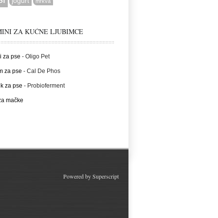
jogurt
mrkva
INI ZA KUĆNE LJUBIMCE
i za pse
- Oligo Pet
m za pse
- Cal De Phos
ik za pse
- Probioferment
 za mačke
Powered by
Superscript