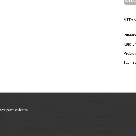
VITAM
Vitamin
Kalciju
Probiot
Taurin
Sva prava zadržana.