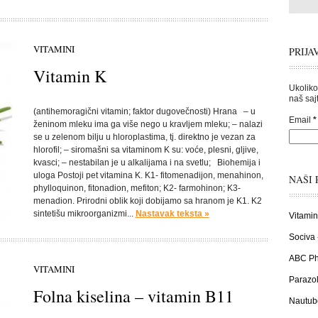
VITAMINI
PRIJA
Vitamin K
Ukoliko
naš sajt
(antihemoragični vitamin; faktor dugovečnosti) Hrana – u
Email
*
ženinom mleku ima ga više nego u kravljem mleku; – nalazi
se u zelenom bilju u hloroplastima, tj. direktno je vezan za
hlorofil; – siromašni sa vitaminom K su: voće, plesni, gljive,
kvasci; – nestabilan je u alkalijama i na svetlu; Biohemija i
uloga Postoji pet vitamina K. K1- fitomenadijon, menahinon,
NAŠI 
phylloquinon, fitonadion, mefiton; K2- farmohinon; K3-
menadion. Prirodni oblik koji dobijamo sa hranom je K1. K2
sintetišu mikroorganizmi...
Nastavak teksta »
Vitamin
Sociva 
ABC Pha
VITAMINI
Parazol
Folna kiselina – vitamin B11
Nautub