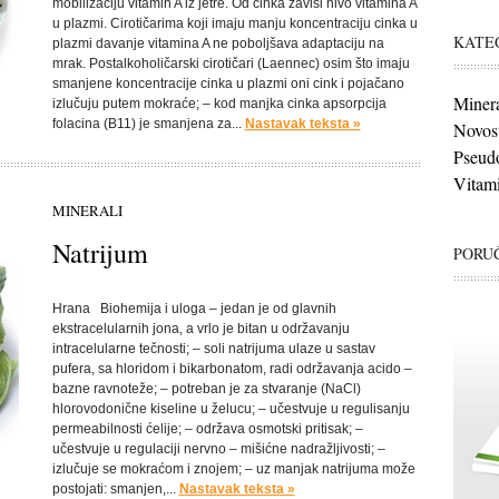
mobilizaciju vitamin A iz jetre. Od cinka zavisi nivo vitamina A
u plazmi. Cirotičarima koji imaju manju koncentraciju cinka u
KATE
plazmi davanje vitamina A ne poboljšava adaptaciju na
mrak. Postalkoholičarski cirotičari (Laennec) osim što imaju
smanjene koncentracije cinka u plazmi oni cink i pojačano
Minera
izlučuju putem mokraće; – kod manjka cinka apsorpcija
folacina (B11) je smanjena za...
Nastavak teksta »
Novost
Pseudo
Vitami
MINERALI
Natrijum
PORUČ
Hrana Biohemija i uloga – jedan je od glavnih
ekstracelularnih jona, a vrlo je bitan u održavanju
intracelularne tečnosti; – soli natrijuma ulaze u sastav
pufera, sa hloridom i bikarbonatom, radi održavanja acido –
bazne ravnoteže; – potreban je za stvaranje (NaCl)
hlorovodonične kiseline u želucu; – učestvuje u regulisanju
permeabilnosti ćelije; – održava osmotski pritisak; –
učestvuje u regulaciji nervno – mišićne nadražljivosti; –
izlučuje se mokraćom i znojem; – uz manjak natrijuma može
postojati: smanjen,...
Nastavak teksta »