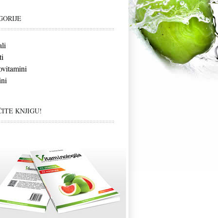
GORIJE
li
i
vitamini
ni
ITE KNJIGU!