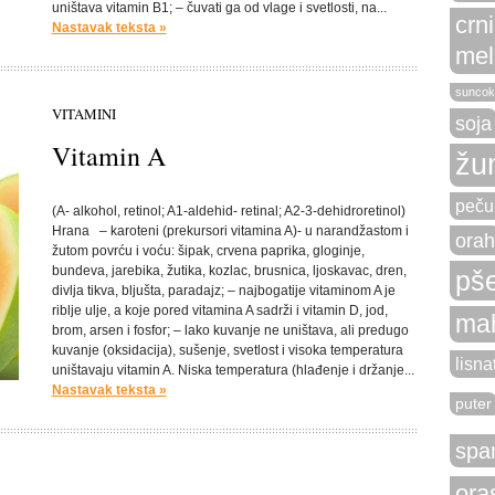
uništava vitamin B1; – čuvati ga od vlage i svetlosti, na...
crn
Nastavak teksta »
mel
suncok
VITAMINI
soja
Vitamin A
žu
peču
(A- alkohol, retinol; A1-aldehid- retinal; A2-3-dehidroretinol)
Hrana – karoteni (prekursori vitamina A)- u narandžastom i
orah
žutom povrću i voću: šipak, crvena paprika, gloginje,
bundeva, jarebika, žutika, kozlac, brusnica, ljoskavac, dren,
pše
divlja tikva, bljušta, paradajz; – najbogatije vitaminom A je
riblje ulje, a koje pored vitamina A sadrži i vitamin D, jod,
ma
brom, arsen i fosfor; – lako kuvanje ne uništava, ali predugo
kuvanje (oksidacija), sušenje, svetlost i visoka temperatura
lisna
uništavaju vitamin A. Niska temperatura (hlađenje i držanje...
Nastavak teksta »
puter
spa
ora