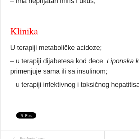
– ima neprijatan miris i ukus;
Klinika
U terapiji metaboličke acidoze;
– u terapiji dijabetesa kod dece.
Liponska k
primenjuje sama ili sa insulinom;
– u terapiji infektivnog i toksičnog hepatitisa
Prethodni post