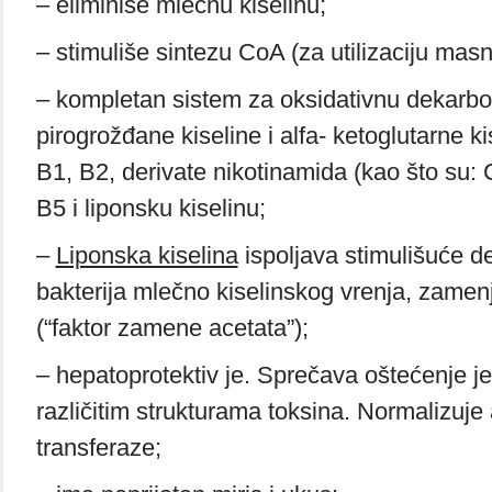
– eliminiše mlečnu kiselinu;
– stimuliše sintezu CoA (za utilizaciju masni
– kompletan sistem za oksidativnu dekarbok
pirogrožđane kiseline i alfa- ketoglutarne ki
B1, B2, derivate nikotinamida (kao što su:
B5 i liponsku kiselinu;
–
Liponska kiselina
ispoljava stimulišuće de
bakterija mlečno kiselinskog vrenja, zamen
(“faktor zamene acetata”);
– hepatoprotektiv je. Sprečava oštećenje j
različitim strukturama toksina. Normalizuje 
transferaze;