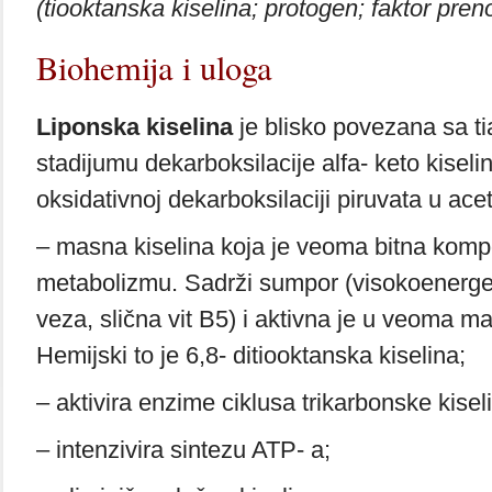
(tiooktanska kiselina; protogen; faktor pren
Biohemija i uloga
Liponska kiselina
je blisko povezana sa 
stadijumu dekarboksilacije alfa- keto kiseli
oksidativnoj dekarboksilaciji piruvata u acet
– masna kiselina koja je veoma bitna kom
metabolizmu. Sadrži sumpor (visokoenerg
veza, slična vit B5) i aktivna je u veoma m
Hemijski to je 6,8- ditiooktanska kiselina;
– aktivira enzime ciklusa trikarbonske kisel
– intenzivira sintezu ATP- a;