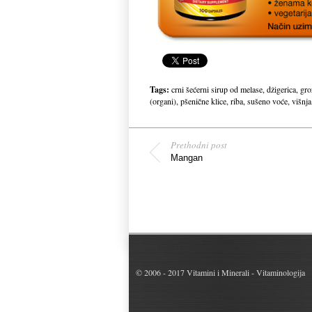
Tags:
crni šećerni sirup od melase
,
džigerica
,
gro
(organi)
,
pšenične klice
,
riba
,
sušeno voće
,
višnja
Prethodni post
Mangan
© 2006 - 2017
Vitamini i Minerali - Vitaminologija