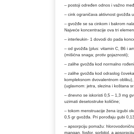
– postoji određen odnos i važno me
– cink ograničava aktivnost gvožđa u 
– gvožđe se sa cinkom i bakrom nala
Najveće koncentracije ova tri element
– interleukin- 1 dovodi do pada konc
– od gvožđa (plus: vitamin C, B6 i ami
(mišićna snaga; protiv gojaznosti);
– zalihe gvožđa kod normalno rođeni
– zalihe gvožđa kod odraslog čoveka
kompleksnom dvovalentnom obliku), 
(uglavnom: jetra, slezina i koštana sr
– dnevno se iskoristi 0,5 – 1,3 mg g
uzimati desetostruke količine;
– tokom menstruacije žena izgubi ok
0,5 gr gvožđa. Pri porođaju gubi 0,13
– apsorpciju pomažu: hlorovodonična k
mangan, fosfor, sorbitol, a apsorpcij