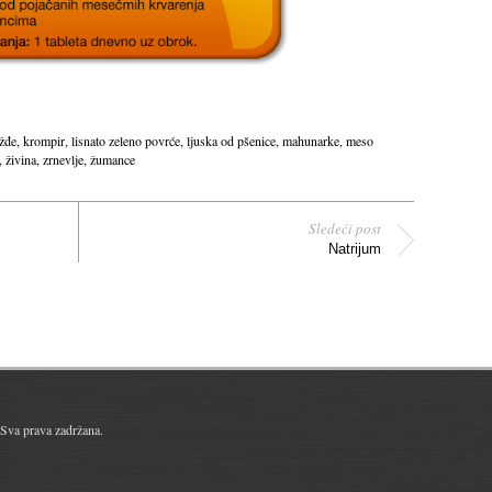
žđe
,
krompir
,
lisnato zeleno povrće
,
ljuska od pšenice
,
mahunarke
,
meso
,
živina
,
zrnevlje
,
žumance
Sledeći post
Natrijum
Sva prava zadržana.