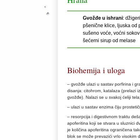
Gvožđe u ishrani
: džiger
pšenične klice, ljuska od
sušeno voće, voćni sokovi 
šećerni sirup od melase
Biohemija i uloga
– gvožđe ulazi u sastav porfirina i 
disanja: citohrom, katalaza (prelazi iz
gvožđe). Nalazi se u svakoj ćeliji tela
– ulazi u sastav enzima čiju prostet
– resorpcija i digestivnom traktu de
apoferitina koji se stvara u sluznici
je količina apoferitina ograničena ta
blok se može prevazići vrlo visokim