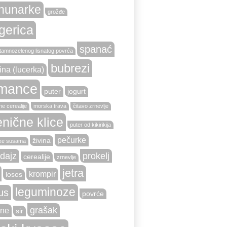
hunarke
grožđe
gerica
spanać
tamnozelenog lisnatog povrća
bubrezi
ina (lucerka)
mance
puter
jogurt
e cerealije
morska trava
čitavo zrnevlje
nične klice
puter od kikirikija
pečurke
živina
ke susama
dajz
prokelj
cerealije
zrnevlje
jetra
krompir
losos
leguminoze
us
povrće
grašak
ne
sir