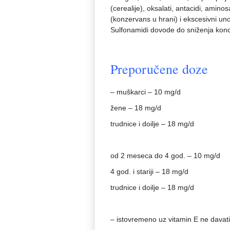
(cerealije), oksalati, antacidi, aminos
(konzervans u hrani) i ekscesivni uno
Sulfonamidi dovode do sniženja kon
Preporučene doze
– muškarci – 10 mg/d
žene – 18 mg/d
trudnice i doilje – 18 mg/d
od 2 meseca do 4 god. – 10 mg/d
4 god. i stariji – 18 mg/d
trudnice i doilje – 18 mg/d
– istovremeno uz vitamin E ne davati