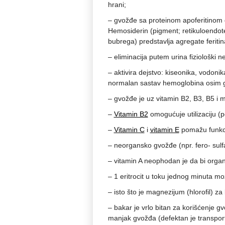
hrani;
– gvožđe sa proteinom apoferitinom da
Hemosiderin (pigment; retikuloendoteln
bubrega) predstavlja agregate feritin
– eliminacija putem urina fiziološki ne
– aktivira dejstvo: kiseonika, vodon
normalan sastav hemoglobina osim g
– gvožđe je uz vitamin B2, B3, B5 i 
–
Vitamin B2
omogućuje utilizaciju (p
–
Vitamin C
i
vitamin E
pomažu funkci
– neorgansko gvožđe (npr. fero- sulfa
– vitamin A neophodan je da bi orga
– 1 eritrocit u toku jednog minuta m
– isto što je magnezijum (hlorofil) za 
– bakar je vrlo bitan za korišćenje 
manjak gvožđa (defektan je transport