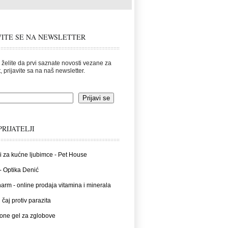
VITE SE NA NEWSLETTER
 želite da prvi saznate novosti vezane za
, prijavite sa na naš newsletter.
PRIJATELJI
i za kućne ljubimce - Pet House
- Optika Denić
rm - online prodaja vitamina i minerala
 čaj protiv parazita
one gel za zglobove