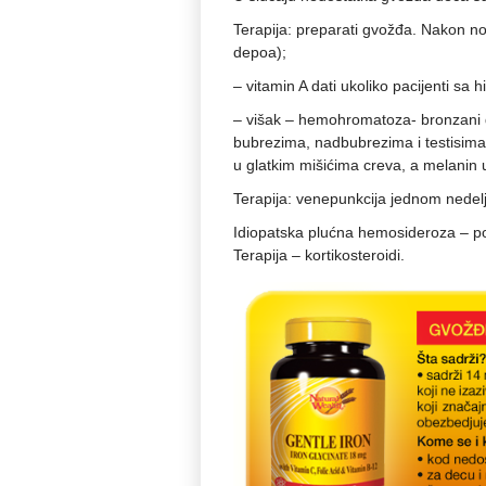
Terapija: preparati gvožđa. Nakon n
depoa);
– vitamin A dati ukoliko pacijenti 
– višak – hemohromatoza- bronzani di
bubrezima, nadbubrezima i testisima). 
u glatkim mišićima creva, a melanin u
Terapija: venepunkcija jednom nedel
Idiopatska plućna hemosideroza – po
Terapija – kortikosteroidi.