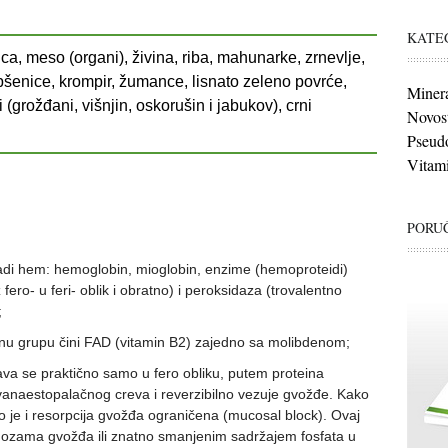
KATE
ica, meso (organi), živina, riba, mahunarke, zrnevlje,
 pšenice, krompir, žumance, lisnato zeleno povrće,
Minera
(grožđani, višnjin, oskorušin i jabukov), crni
Novost
Pseudo
Vitami
PORUČ
gradi hem: hemoglobin, mioglobin, enzime (hemoproteidi)
 fero- u feri- oblik i obratno) i peroksidaza (trovalentno
;
ičnu grupu čini FAD (vitamin B2) zajedno sa molibdenom;
šava se praktično samo u fero obliku, putem proteina
 dvanaestopalačnog creva i reverzibilno vezuje gvožđe. Kako
ko je i resorpcija gvožđa ograničena (mucosal block). Ovaj
 dozama gvožđa ili znatno smanjenim sadržajem fosfata u