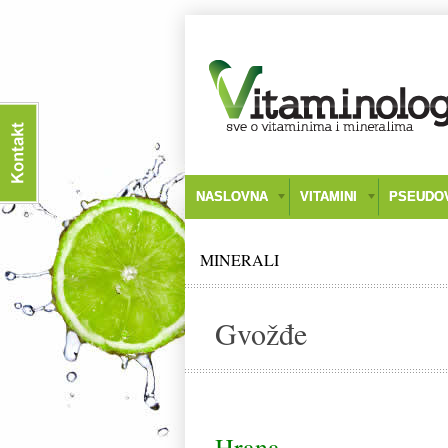
NASLOVNA
VITAMINI
PSEUDOV
MINERALI
Gvožđe
Hrana