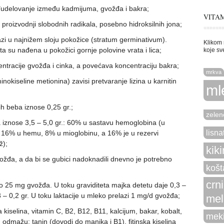
đudelovanje između kadmijuma, gvožđa i bakra;
VITAM
proizvodnji slobodnih radikala, posebno hidroksilnih jona;
zi u najnižem sloju pokožice (stratum germinativum).
Klikom 
a su nađena u pokožici gornje polovine vrata i lica;
koje sv
entracije gvožđa i cinka, a povećava koncentraciju bakra;
mrkva
nokiseline metionina) zavisi pretvaranje lizina u karnitin
ml
h beba iznose 0,25 gr.;
zelen
 iznose 3,5 – 5,0 gr.: 60% u sastavu hemoglobina (u
lisna
16% u hemu, 8% u mioglobinu, a 16% je u rezervi
ž);
kiki
vožđa, a da bi se gubici nadoknadili dnevno je potrebno
košt
crn
o 25 mg gvožđa. U toku graviditeta majka detetu daje 0,3 –
 – 0,2 gr. U toku laktacije u mleko prelazi 1 mg/d gvožđa;
mel
iselina, vitamin C, B2, B12, B11, kalcijum, bakar, kobalt,
meki
u odmažu: tanin (dovodi do manjka i B1), fitinska kiselina