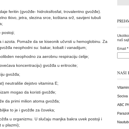
je feritin (gvožđe- hidroksifosfat, trovalentno gvožđe).
o tkivo, jetra, slezina srce, koštana srž, savijeni tubuli
PRIJA
a;
 postoji;
Ukoliko
naš sajt
ika i azota. Pomaže da se kiseonik učvrsti u hemoglobinu. Za
vožđa neophodni su: bakar, kobalt i vanadijum;
Email
*
molibden neophodno za aerobnu respiraciju ćelije;
ovećava koncentraciju) gvožđa u eritrocite;
NAŠI 
ju gvožđa;
t) neutrališe dejstvo vitamina E;
Vitamin
nizam mogao da koristi gvožđe;
Sociva 
ože da primi milion atoma gvožđa;
ABC Pha
biljke to je i gvožđe za čoveka;
Parazol
gvožđa u organizmu. U slučaju manjka bakra uvek postoji i
Nautub
 u plazmi);