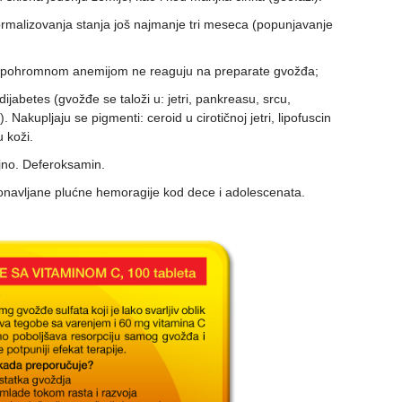
ormalizovanja stanja još najmanje tri meseca (popunjavanje
sa hipohromnom anemijom ne reaguju na preparate gvožđa;
jabetes (gvožđe se taloži u: jetri, pankreasu, srcu,
Nakupljaju se pigmenti: ceroid u cirotičnoj jetri, lipofuscin
 koži.
jno. Deferoksamin.
navljane plućne hemoragije kod dece i adolescenata.