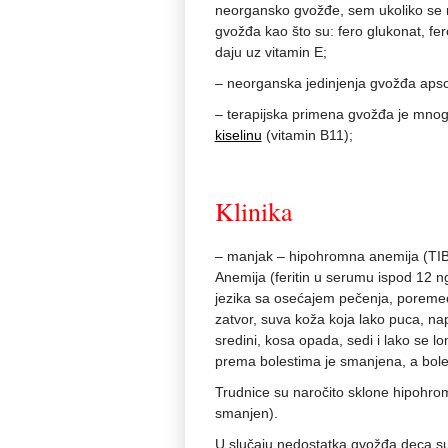
neorgansko gvožđe, sem ukoliko se 
gvožđa kao što su: fero glukonat, fe
daju uz vitamin E;
– neorganska jedinjenja gvožđa apso
– terapijska primena gvožđa je mnogo
kiselinu
(vitamin B11);
Klinika
– manjak – hipohromna anemija (TIBC 
Anemija (feritin u serumu ispod 12 ng
jezika sa osećajem pečenja, poremeća
zatvor, suva koža koja lako puca, napr
sredini, kosa opada, sedi i lako se lo
prema bolestima je smanjena, a bole
Trudnice su naročito sklone hipohromn
smanjen).
U slučaju nedostatka gvožđa deca su 