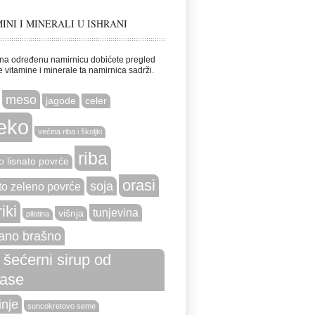
INI I MINERALI U ISHRANI
na određenu namirnicu dobićete pregled
e vitamine i minerale ta namirnica sadrži.
meso
jagode
celer
eko
većina riba i školjki
riba
o lisnato povrće
orasi
soja
to zeleno povrće
riki
tunjevina
višnja
piletina
ano brašno
i šećerni sirup od
ase
nje
suncokretovo seme