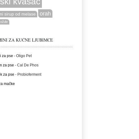
vski kvasac
orah
ni sirup od melase
rožđe
INI ZA KUĆNE LJUBIMCE
i za pse
- Oligo Pet
m za pse
- Cal De Phos
ik za pse
- Probioferment
 za mačke