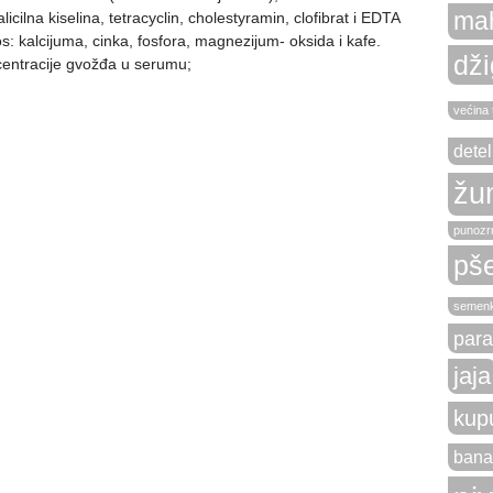
ma
alicilna kiselina, tetracyclin, cholestyramin, clofibrat i EDTA
s: kalcijuma, cinka, fosfora, magnezijum- oksida i kafe.
dži
centracije gvožđa u serumu;
većina 
detel
žu
punozrn
pše
semen
para
jaja
kup
bana