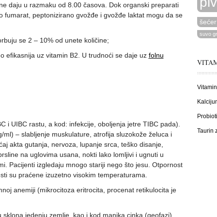
pi
ne daju u razmaku od 8.00 časova. Dok organski preparati
ro fumarat, peptonizirano gvožđe i gvožđe laktat mogu da se
šećer
suvo g
rbuju se 2 – 10% od unete količine;
 efikasnija uz vitamin B2. U trudnoći se daje uz
folnu
VITAM
Vitamin
Kalciju
Probiot
i UIBC rastu, a kod: infekcije, oboljenja jetre TIBC pada).
Taurin
/ml) – slabljenje muskulature, atrofija sluzokože želuca i
j akta gutanja, nervoza, lupanje srca, teško disanje,
sline na uglovima usana, nokti lako lomljivi i ugnuti u
mi. Pacijenti izgledaju mnogo stariji nego što jesu. Otpornost
sti su praćene izuzetno visokim temperaturama.
oj anemiji (mikrocitoza eritrocita, procenat retikulocita je
sklona jedenju zemlje, kao i kod manjka cinka (geofazi).