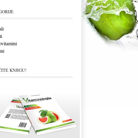
GORIJE
li
i
vitamini
ni
ITE KNJIGU!