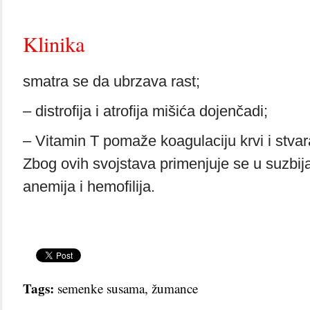
Klinika
smatra se da ubrzava rast;
– distrofija i atrofija mišića dojenčadi;
– Vitamin T pomaže koagulaciju krvi i stvar
Zbog ovih svojstava primenjuje se u suzbija
anemija i hemofilija.
Tags:
semenke susama
,
žumance