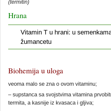
(termitin)
Hrana
Vitamin T u hrani: u semenkam
žumancetu
Biohemija u uloga
veoma malo se zna o ovom vitaminu;
– supstanca sa svojstvima vitamina prvobit
termita, a kasnije iz kvasaca i gljiva;