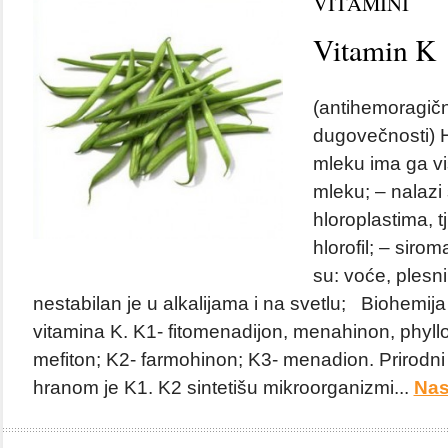
VITAMINI
Vitamin K
(antihemoragični
dugovečnosti)
mleku ima ga vi
mleku; – nalazi
hloroplastima, t
hlorofil; – siro
su: voće, plesni,
nestabilan je u alkalijama i na svetlu; Biohemija 
vitamina K. K1- fitomenadijon, menahinon, phyllo
mefiton; K2- farmohinon; K3- menadion. Prirodni 
hranom je K1. K2 sintetišu mikroorganizmi...
Nas