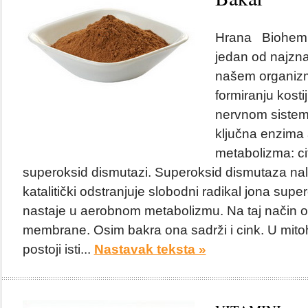
Hrana Biohemija
jedan od najznač
našem organizm
formiranju kosti
nervnom sistemu
ključna enzima
metabolizma: ci
superoksid dismutazi. Superoksid dismutaza nala
katalitički odstranjuje slobodni radikal jona super
nastaje u aerobnom metabolizmu. Na taj način ona
membrane. Osim bakra ona sadrži i cink. U mitoh
postoji isti...
Nastavak teksta »