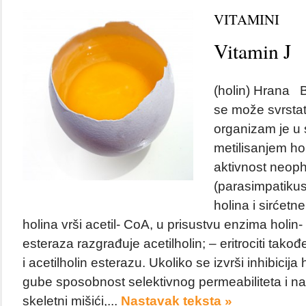
VITAMINI
Vitamin J
(holin) Hrana B
se može svrstat
organizam je u 
metilisanjem ho
aktivnost neoph
(parasimpatikus)
holina i sirćetne
holina vrši acetil- CoA, u prisustvu enzima holin- 
esteraza razgrađuje acetilholin; – eritrociti takođ
i acetilholin esterazu. Ukoliko se izvrši inhibicija h
gube sposobnost selektivnog permeabiliteta i na
skeletni mišići,...
Nastavak teksta »