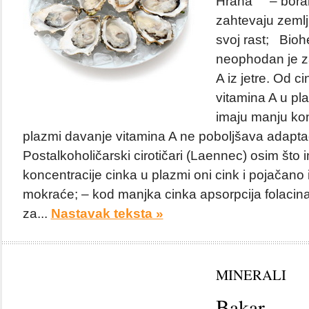
Hrana – borani
zahtevaju zeml
svoj rast; Bioh
neophodan je za
A iz jetre. Od ci
vitamina A u pla
imaju manju kon
plazmi davanje vitamina A ne poboljšava adapta
Postalkoholičarski cirotičari (Laennec) osim što
koncentracije cinka u plazmi oni cink i pojačano
mokraće; – kod manjka cinka apsorpcija folacin
za...
Nastavak teksta »
MINERALI
Bakar