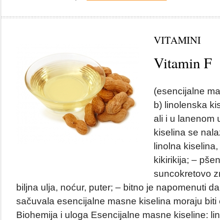
VITAMINI
Vitamin F
(esencijalne m
b) linolenska kis
ali i u lanenom 
kiselina se nalaz
linolna kiselina,
kikirikija; – pše
suncokretovo zr
biljna ulja, noćur, puter; – bitno je napomenuti da
sačuvala esencijalne masne kiselina moraju bit
Biohemija i uloga Esencijalne masne kiseline: lin