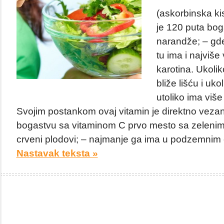
(askorbinska ki
je 120 puta bog
narandže; – gde
tu ima i najviše 
karotina. Ukoli
bliže lišću i ukol
utoliko ima više
Svojim postankom ovaj vitamin je direktno vezan 
bogastvu sa vitaminom C prvo mesto sa zelenim l
crveni plodovi; – najmanje ga ima u podzemnim or
Nastavak teksta »