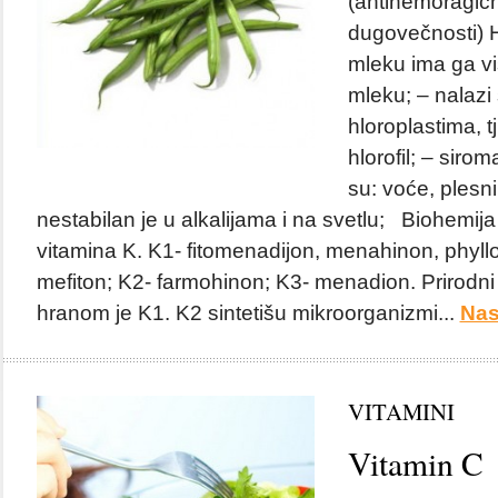
(antihemoragični
dugovečnosti)
mleku ima ga vi
mleku; – nalazi
hloroplastima, t
hlorofil; – siro
su: voće, plesni,
nestabilan je u alkalijama i na svetlu; Biohemija 
vitamina K. K1- fitomenadijon, menahinon, phyllo
mefiton; K2- farmohinon; K3- menadion. Prirodni 
hranom je K1. K2 sintetišu mikroorganizmi...
Nas
VITAMINI
Vitamin C