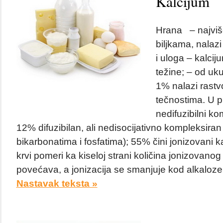
Kalcijum
Hrana – najviše
biljkama, nalaz
i uloga – kalcij
težine; – od uk
1% nalazi rastv
tečnostima. U p
nedifuzibilni ko
12% difuzibilan, ali nedisocijativno kompleksiran
bikarbonatima i fosfatima); 55% čini jonizovani k
krvi pomeri ka kiseloj strani količina jonizovanog
povećava, a jonizacija se smanjuje kod alkaloze; 
Nastavak teksta »