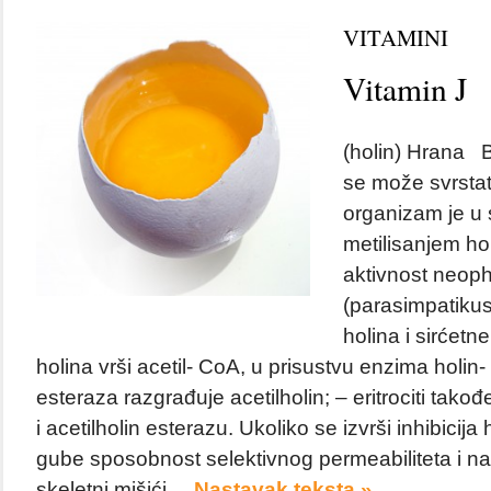
VITAMINI
Vitamin J
(holin) Hrana B
se može svrstat
organizam je u 
metilisanjem ho
aktivnost neoph
(parasimpatikus)
holina i sirćetne
holina vrši acetil- CoA, u prisustvu enzima holin- 
esteraza razgrađuje acetilholin; – eritrociti takođ
i acetilholin esterazu. Ukoliko se izvrši inhibicija h
gube sposobnost selektivnog permeabiliteta i na
skeletni mišići,...
Nastavak teksta »