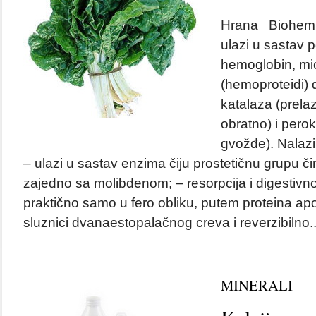
Hrana Biohemij
ulazi u sastav p
hemoglobin, mi
(hemoproteidi) 
katalaza (prelazi 
obratno) i pero
gvožđe). Nalazi 
– ulazi u sastav enzima čiju prostetičnu grupu či
zajedno sa molibdenom; – resorpcija i digestivn
praktično samo u fero obliku, putem proteina apof
sluznici dvanaestopalačnog creva i reverzibilno.
MINERALI