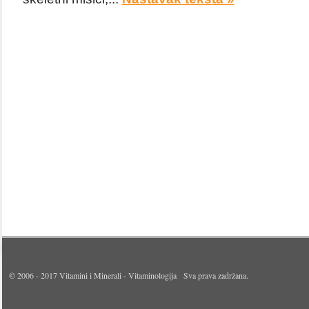
© 2006 - 2017
Vitamini i Minerali - Vitaminologija
Sva prava zadržana.