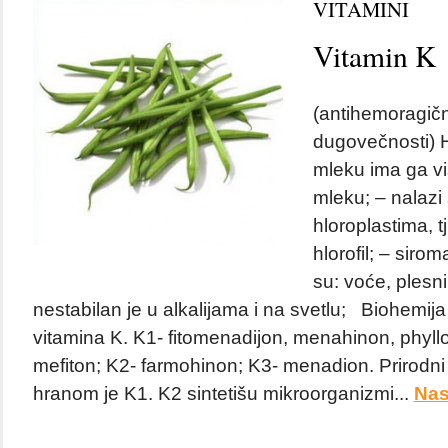
VITAMINI
Vitamin K
(antihemoragični
dugovečnosti)
mleku ima ga vi
mleku; – nalazi
hloroplastima, t
hlorofil; – siro
su: voće, plesni,
nestabilan je u alkalijama i na svetlu; Biohemija 
vitamina K. K1- fitomenadijon, menahinon, phyllo
mefiton; K2- farmohinon; K3- menadion. Prirodni 
hranom je K1. K2 sintetišu mikroorganizmi...
Nas