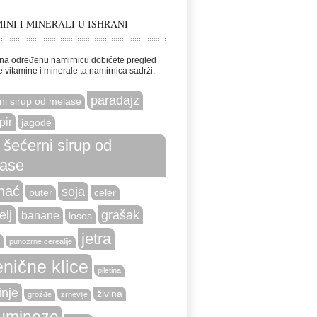
INI I MINERALI U ISHRANI
na određenu namirnicu dobićete pregled
e vitamine i minerale ta namirnica sadrži.
paradajz
ni sirup od melase
pir
jagode
i šećerni sirup od
ase
nać
soja
puter
celer
elj
grašak
banane
losos
jetra
punozrne cerealije
nične klice
piletina
nje
živina
grožđe
zrnevlje
uminoze