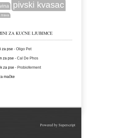
pivski kvasac
vina
 trava
INI ZA KUĆNE LJUBIMCE
i za pse
- Oligo Pet
m za pse
- Cal De Phos
ik za pse
- Probioferment
 za mačke
Powered by
Superscript