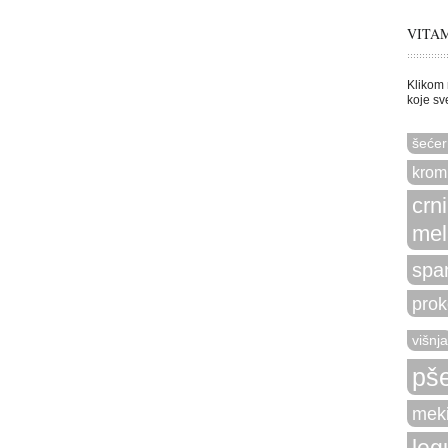
VITAM
Klikom 
koje sv
šećer
krom
crn
mel
spa
prok
višnja
pše
meki
leg