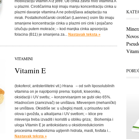
mobilizaciju vitamin A iz jetre. Od cinka zavisi nivo vitamina A
u plazmi. Cirotičarima koji imaju manju koncentraciju cinka u
KATE
plazmi davanje vitamina A ne poboljšava adaptaciju na
mrak. Postalkoholičarski cirotičari (Laennec) osim što imaju
smanjene koncentracije cinka u plazmi oni cink i pojačano
Minera
izlučuju putem mokraće; – kod manjka cinka apsorpcija
folacina (B11) je smanjena za...
Nastavak teksta »
Novost
Pseudo
Vitami
VITAMINI
Vitamin E
PORUČ
(tokoferol; antisterilitetni vit.) Hrana – od svih liposolubilnih
vitamina on je najotporniji prema: toploti, kiseoniku,
oksidaciji i UV svetlu; – konzervisanjem se gubi oko 65%.
Hladnoćom (zamrzivač) se uništava. Mlevenjem (mehanički)
se uništava. Oksidiše se: u užegloj masti, u prisustvu soli
olova i gvožđa, u alkalijama i UV svetlom; – klice pre
mlevenja treba izvaditi i koristiti u obliku griza; Biohemija i
uloga Vitamin E je antioksidans u oksidoredukcionim
procesima metabolizma ugljenih hidrata, masti, fosfata i...
Nastavak teksta »