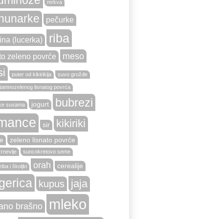
mrkva
hunarke
pečurke
riba
ina (lucerka)
meso
to zeleno povrće
si
puter od kikirikija
suvo grožđe
tamnozelenog lisnatog povrća
bubrezi
jogurt
ke susama
mance
kikiriki
sir
e
zeleno lisnato povrće
zrnevlje
suncokretovo seme
orah
cerealije
iba i školjki
gerica
jaja
kupus
mleko
ano brašno