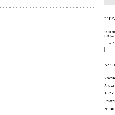
PRIJA
Ukoliko
naš sajt
Email
*
NAŠI 
Vitamin
Sociva 
ABC Pha
Parazol
Nautub