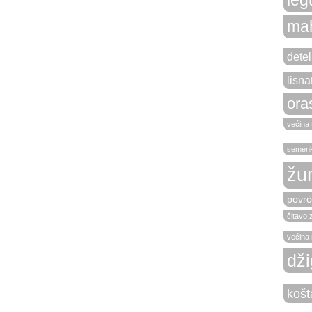
ma
detel
lisna
ora
većina 
semen
žu
povrć
čitavo 
većina r
dži
košt