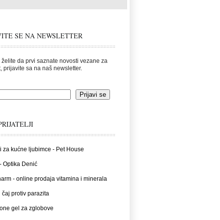
VITE SE NA NEWSLETTER
 želite da prvi saznate novosti vezane za
, prijavite sa na naš newsletter.
PRIJATELJI
i za kućne ljubimce - Pet House
- Optika Denić
rm - online prodaja vitamina i minerala
 čaj protiv parazita
one gel za zglobove