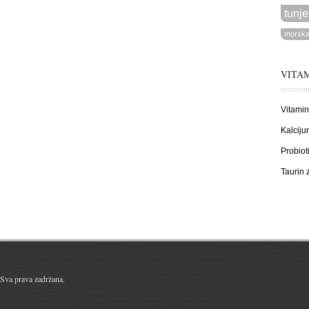
tunje
morska
VITAM
Vitamin
Kalciju
Probiot
Taurin
Sva prava zadržana.