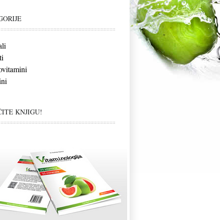
GORIJE
li
i
vitamini
ni
ITE KNJIGU!