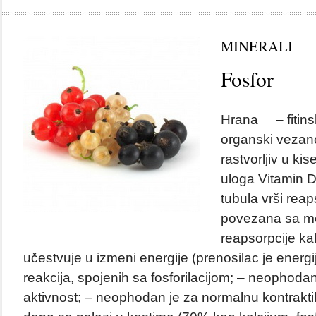
MINERALI
Fosfor
Hrana – fitins
organski vezanog
rastvorljiv u ki
uloga Vitamin D
tubula vrši reap
povezana sa 
reapsorpcije kal
učestvuje u izmeni energije (prenosilac je energi
reakcija, spojenih sa fosforilacijom; – neophoda
aktivnost; – neophodan je za normalnu kontrakti