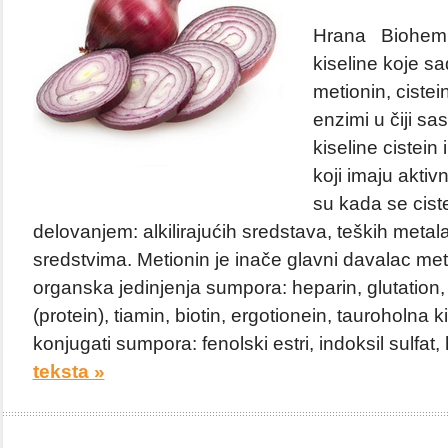
Hrana Biohemij
kiseline koje s
metionin, cistein,
enzimi u čiji sa
kiseline cistein
koji imaju aktiv
su kada se cist
delovanjem: alkilirajućih sredstava, teških metala
sredstvima. Metionin je inače glavni davalac meti
organska jedinjenja sumpora: heparin, glutation, i
(protein), tiamin, biotin, ergotionein, tauroholna k
konjugati sumpora: fenolski estri, indoksil sulfat, 
teksta »