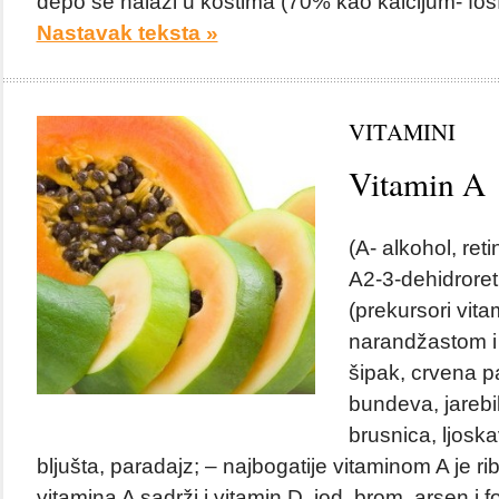
depo se nalazi u kostima (70% kao kalcijum- fosfat
Nastavak teksta »
VITAMINI
Vitamin A
(A- alkohol, reti
A2-3-dehidroret
(prekursori vita
narandžastom i 
šipak, crvena pa
bundeva, jarebik
brusnica, ljoskav
bljušta, paradajz; – najbogatije vitaminom A je rib
vitamina A sadrži i vitamin D, jod, brom, arsen i f