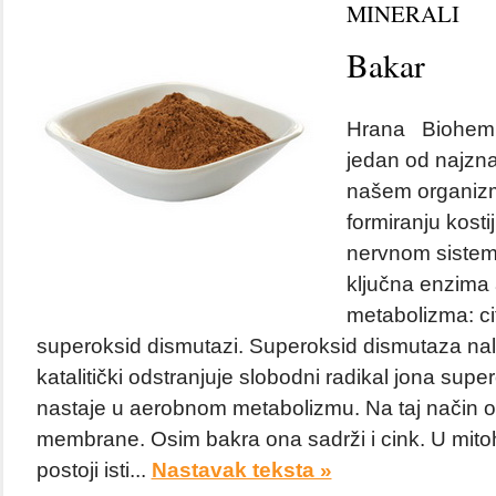
MINERALI
Bakar
Hrana Biohemija
jedan od najznač
našem organizm
formiranju kosti
nervnom sistemu
ključna enzima
metabolizma: ci
superoksid dismutazi. Superoksid dismutaza nala
katalitički odstranjuje slobodni radikal jona super
nastaje u aerobnom metabolizmu. Na taj način ona
membrane. Osim bakra ona sadrži i cink. U mitoh
postoji isti...
Nastavak teksta »