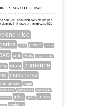
INI I MINERALI U ISHRANI
na određenu namirnicu dobićete pregled
e vitamine i minerale ta namirnica sadrži.
nične klice
gerica
prokelj
višnja
mrkva
eko
orah
živina
čitavo zrnevlje
žumance
orasi
vina
mahunarke
nać
ano brašno
jogurt
retovo seme
morska trava
suvo grožđe
jetra
kupus
 kikirikija
piletina
mekinje
rožđe