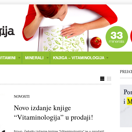
ITAMINI
MINERALI
KNJIGA – VITAMINOLOGIJA
PRIJA
NOVOSTI
Novo izdanje knjige
“Vitaminologija” u prodaji!
Novo, četvrto izdanje knjige “Vitaminologija” je u prodaji!