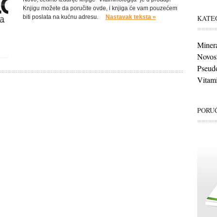
Knjigu možete da poručite ovde, i knjiga će vam pouzećem
KATE
biti poslata na kućnu adresu.
Nastavak teksta »
Minera
Novost
Pseudo
Vitami
PORUČ