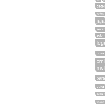
detel
većina r
jaja
šećer
zelen
leg
povrć
crn
mel
para
puter
punozrn
većina 