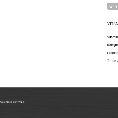
soja
VITAM
Vitamin
Kalciju
Probiot
Taurin
Sva prava zadržana.