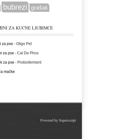
bubrezi
grašak
INI ZA KUĆNE LJUBIMCE
i za pse
- Oligo Pet
m za pse
- Cal De Phos
ik za pse
- Probioferment
 za mačke
Powered by
Superscript