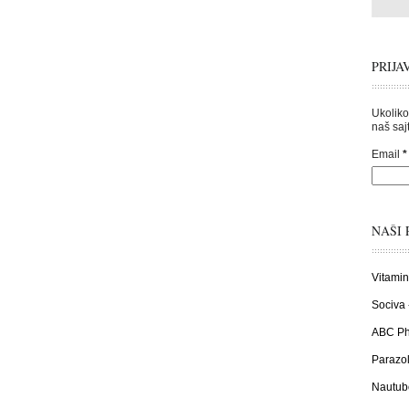
PRIJA
Ukoliko
naš sajt
Email
*
NAŠI 
Vitamin
Sociva 
ABC Pha
Parazol
Nautub