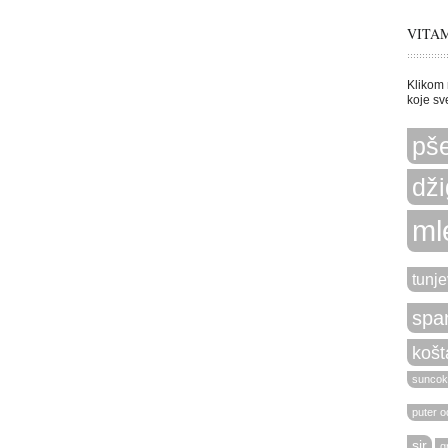
VITAM
Klikom 
koje sv
pše
dži
ml
tunje
spa
košt
suncok
puter od
sir
g