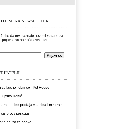
VITE SE NA NEWSLETTER
 želite da prvi saznate novosti vezane za
, prijavite sa na naš newsletter.
PRIJATELJI
i za kućne ljubimce - Pet House
- Optika Denić
rm - online prodaja vitamina i minerala
 čaj protiv parazita
one gel za zglobove