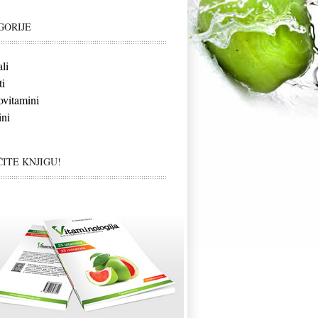
GORIJE
li
i
vitamini
ni
ITE KNJIGU!