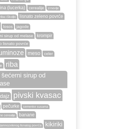
ina (lucerka)
cerealije
zrnevlje
lisnato zeleno povrće
iba i školjki
losos
jagode
krompir
ni sirup od melase
o lisnato povrće
uminoze
meso
celer
riba
e
i šećerni sirup od
ase
pivski kvasac
dajz
pečurke
semenke susama
banane
e cerealije
kikiriki
tamnozelenog lisnatog povrća