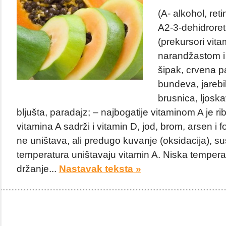
(A- alkohol, reti
A2-3-dehidroret
(prekursori vita
narandžastom i 
šipak, crvena pa
bundeva, jarebik
brusnica, ljoskav
bljušta, paradajz; – najbogatije vitaminom A je rib
vitamina A sadrži i vitamin D, jod, brom, arsen i f
ne uništava, ali predugo kuvanje (oksidacija), suš
temperatura uništavaju vitamin A. Niska temperat
držanje...
Nastavak teksta »