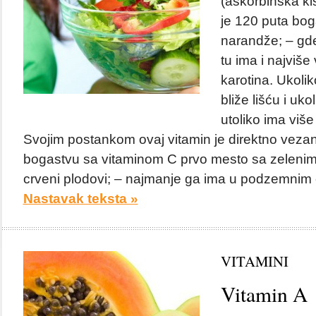
(askorbinska ki
je 120 puta bog
narandže; – gde
tu ima i najviše 
karotina. Ukoli
bliže lišću i ukol
utoliko ima više
Svojim postankom ovaj vitamin je direktno vezan 
bogastvu sa vitaminom C prvo mesto sa zelenim l
crveni plodovi; – najmanje ga ima u podzemnim or
Nastavak teksta »
VITAMINI
Vitamin A