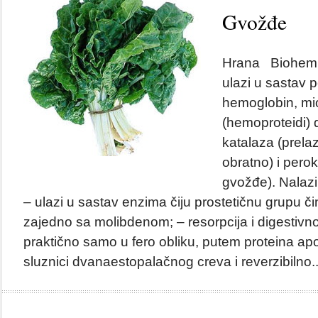
Gvožđe
Hrana Biohemij
ulazi u sastav p
hemoglobin, mi
(hemoproteidi) 
katalaza (prelazi 
obratno) i pero
gvožđe). Nalazi 
– ulazi u sastav enzima čiju prostetičnu grupu či
zajedno sa molibdenom; – resorpcija i digestivn
praktično samo u fero obliku, putem proteina apof
sluznici dvanaestopalačnog creva i reverzibilno.