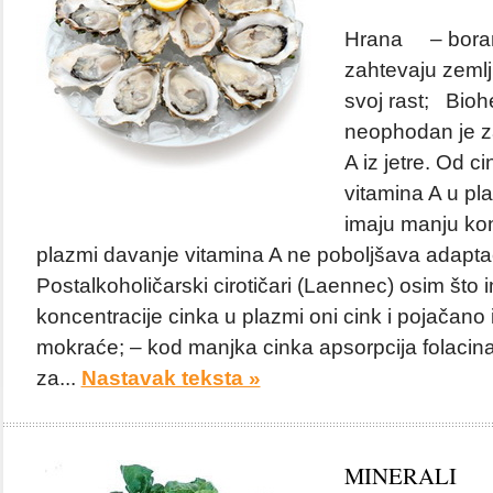
Hrana – borani
zahtevaju zeml
svoj rast; Bioh
neophodan je za
A iz jetre. Od ci
vitamina A u pla
imaju manju kon
plazmi davanje vitamina A ne poboljšava adapta
Postalkoholičarski cirotičari (Laennec) osim što
koncentracije cinka u plazmi oni cink i pojačano
mokraće; – kod manjka cinka apsorpcija folacin
za...
Nastavak teksta »
MINERALI