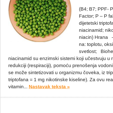
(B4; B7; PPF- P
Factor; P – P fa
dijetetski tripto
niacinamid; niko
niacin) Hrana –
na: toplotu, oks
svetlost; Biohem
niacinamid su enzimski sistemi koji učestvuju u re
redukciji (respiraciji), pomoću prenošenja vodoni
se može sintetizovati u organizmu čoveka, iz tri
triptofana = 1 mg nikotinske kiseline). Za ovu r
vitamin...
Nastavak teksta »