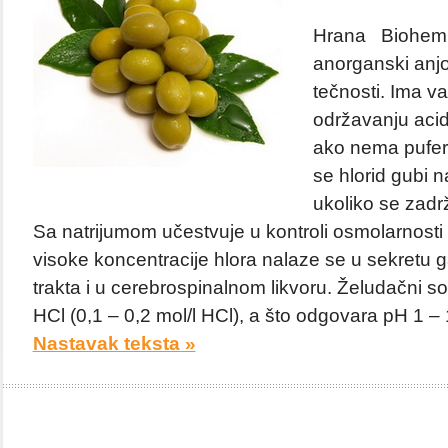
Hrana Biohemija
anorganski anjo
tečnosti. Ima v
održavanju aci
ako nema pufers
se hlorid gubi n
ukoliko se zadr
Sa natrijumom učestvuje u kontroli osmolarnosti t
visoke koncentracije hlora nalaze se u sekretu g
trakta i u cerebrospinalnom likvoru. Želudačni s
HCl (0,1 – 0,2 mol/l HCl), a što odgovara pH 1 – 
Nastavak teksta »