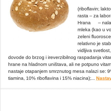
(riboflavin; lakt
rasta – za labora
Hrana – nalazi
mleka (kao u vod
zeleni fluorosce
relativno je stab
vidljiva svetlost,
dovode do brzog i ireverzibilnog raspadanja vit
hrane na hladnom uništava, ali ne potpuno vitam
nastaje otapanjem smrznutog mesa nalazi se: 
tiamina, 10% riboflavina i 15% niacina);...
Nastav