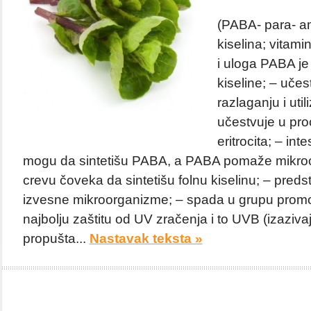
(PABA- para- 
kiselina; vitam
i uloga PABA je
kiseline; – uče
razlaganju i utili
učestvuje u pro
eritrocita; – int
mogu da sintetišu PABA, a PABA pomaže mikro
crevu čoveka da sintetišu folnu kiselinu; – predst
izvesne mikroorganizme; – spada u grupu promot
najbolju zaštitu od UV zračenja i to UVB (izaziva
propušta...
Nastavak teksta »