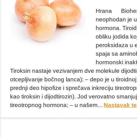
Hrana Biohemi
neophodan je u s
hormona. Tiroid
obliku jodida ko
peroksidaza u e
spaja sa aminok
hormonski inakti
Tiroksin nastaje vezivanjem dve molekule dijodt
otcepljivanje bočnog lanca); – depo je u tiroidnoj 
prednji deo hipofize i sprečava inkreciju tireotr
kao tiroksin i dijodtirozin). Jod verovatno smanju
tireotropnog hormona; – u našem...
Nastavak te