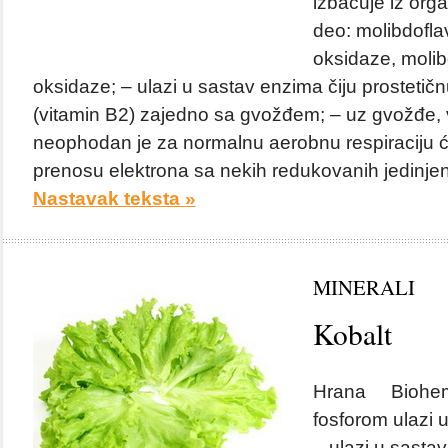
izbacuje iz org
deo: molibdofla
oksidaze, molib
oksidaze; – ulazi u sastav enzima čiju prostetič
(vitamin B2) zajedno sa gvožđem; – uz gvožđe, 
neophodan je za normalnu aerobnu respiraciju će
prenosu elektrona sa nekih redukovanih jedinjenj
Nastavak teksta »
MINERALI
Kobalt
Hrana Biohemij
fosforom ulazi 
– ulazi u sastav