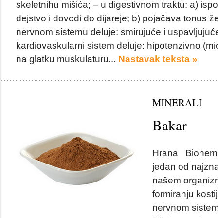
skeletnihu mišića; – u digestivnom traktu: a) is
dejstvo i dovodi do dijareje; b) pojačava tonus ž
nervnom sistemu deluje: smirujuće i uspavljujuće
kardiovaskularni sistem deluje: hipotenzivno (mi
na glatku muskulaturu...
Nastavak teksta »
MINERALI
Bakar
Hrana Biohemija
jedan od najznač
našem organizm
formiranju kosti
nervnom sistemu