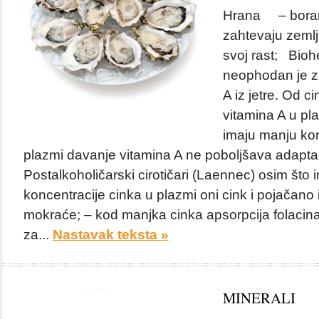
Hrana – borani
zahtevaju zeml
svoj rast; Bioh
neophodan je za
A iz jetre. Od ci
vitamina A u pla
imaju manju kon
plazmi davanje vitamina A ne poboljšava adapta
Postalkoholičarski cirotičari (Laennec) osim što
koncentracije cinka u plazmi oni cink i pojačano
mokraće; – kod manjka cinka apsorpcija folacin
za...
Nastavak teksta »
MINERALI