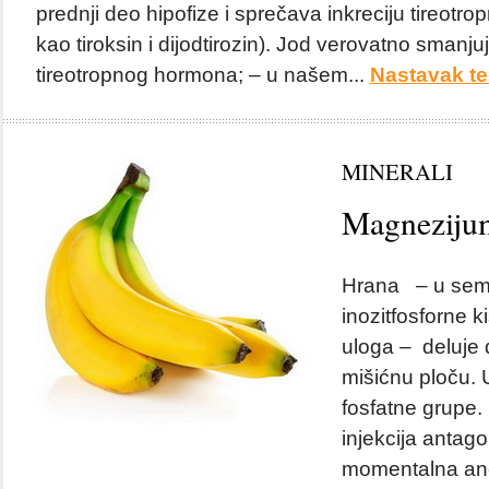
prednji deo hipofize i sprečava inkreciju tireotr
kao tiroksin i dijodtirozin). Jod verovatno smanju
tireotropnog hormona; – u našem...
Nastavak te
MINERALI
Magneziju
Hrana – u seme
inozitfosforne k
uloga – deluje 
mišićnu ploču. 
fosfatne grupe. 
injekcija antago
momentalna ane