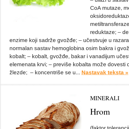
CoA mutaze, met
oksidoreduktaz
metiltransferaze
reduktaze; – de
enzime koji sadrže gvožđe; – učestvuje u razara
normalan sastav hemoglobina osim bakra i gvož
kobalt; – kobalt, gvožđe, bakar i vanadijum učes
elemenata krvi; – previše kobalta može dovesti 
žlezde; – koncentriše se u...
Nastavak teksta »
MINERALI
Hrom
(faktor toleranc