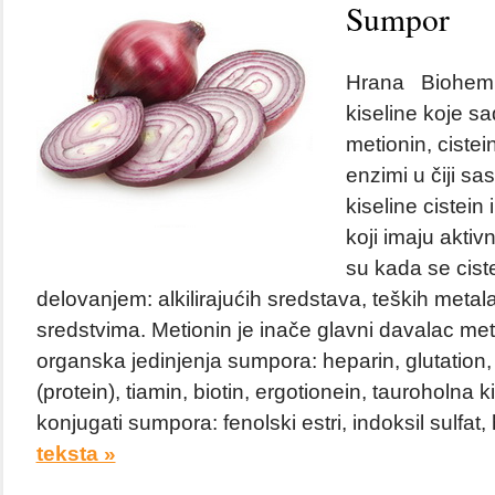
Sumpor
Hrana Biohemij
kiseline koje s
metionin, cistein,
enzimi u čiji sa
kiseline cistein
koji imaju aktiv
su kada se cist
delovanjem: alkilirajućih sredstava, teških metala
sredstvima. Metionin je inače glavni davalac meti
organska jedinjenja sumpora: heparin, glutation, i
(protein), tiamin, biotin, ergotionein, tauroholna k
konjugati sumpora: fenolski estri, indoksil sulfat, 
teksta »