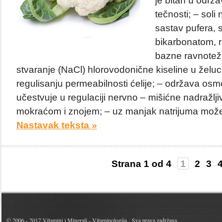
je bitan u održa
tečnosti; – soli
sastav pufera, s
bikarbonatom, r
bazne ravnoteže
stvaranje (NaCl) hlorovodonične kiseline u želuc
regulisanju permeabilnosti ćelije; – održava osmot
učestvuje u regulaciji nervno – mišićne nadražljiv
mokraćom i znojem; – uz manjak natrijuma može p
Nastavak teksta »
Strana 1 od 4
1
2
3
© 2006 - 2017
Vitamini i Minerali - Vitaminologija
Sva prava zadržana.