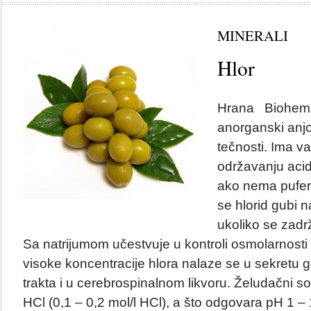
MINERALI
Hlor
Hrana Biohemija
anorganski anjo
tečnosti. Ima v
održavanju aci
ako nema pufers
se hlorid gubi n
ukoliko se zadr
Sa natrijumom učestvuje u kontroli osmolarnosti t
visoke koncentracije hlora nalaze se u sekretu g
trakta i u cerebrospinalnom likvoru. Želudačni s
HCl (0,1 – 0,2 mol/l HCl), a što odgovara pH 1 – 