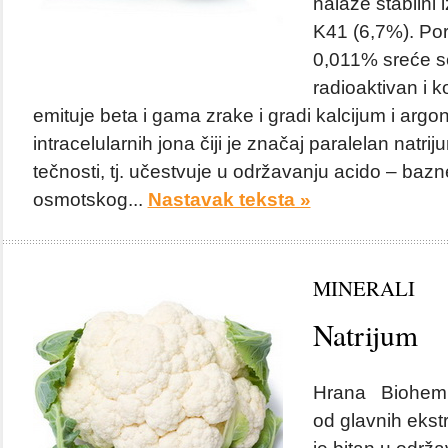
nalaze stabilni 
K41 (6,7%). Pore
0,011% sreće se
radioaktivan i k
emituje beta i gama zrake i gradi kalcijum i argon
intracelularnih jona čiji je značaj paralelan natri
tečnosti, tj. učestvuje u održavanju acido – bazn
osmotskog...
Nastavak teksta »
MINERALI
Natrijum
Hrana Biohemija
od glavnih ekstr