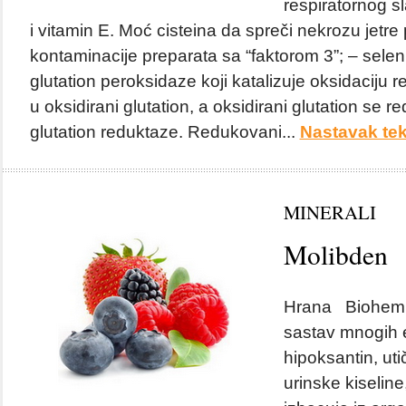
respiratornog s
i vitamin E. Moć cisteina da spreči nekrozu jetre
kontaminacije preparata sa “faktorom 3”; – selen
glutation peroksidaze koji katalizuje oksidaciju
u oksidirani glutation, a oksidirani glutation se
glutation reduktaze. Redukovani...
Nastavak tek
MINERALI
Molibden
Hrana Biohemija
sastav mnogih e
hipoksantin, ut
urinske kiselin