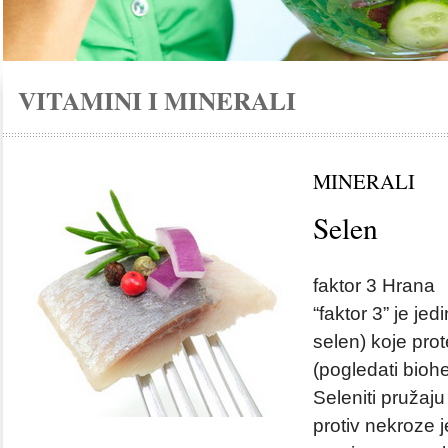
VITAMINI I MINERALI
MINERALI
Selen
faktor 3 Hrana 
“faktor 3” je jed
selen) koje prot
(pogledati biohe
Seleniti pružaj
protiv nekroze j