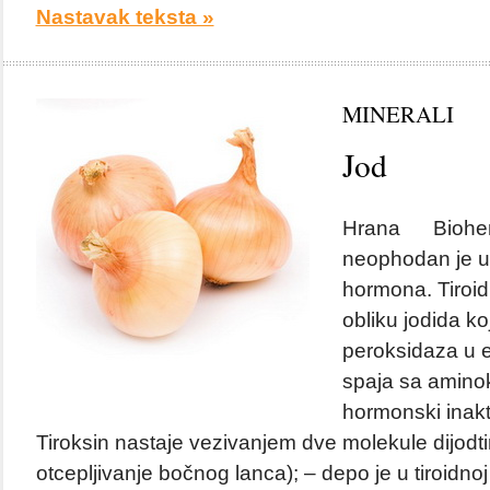
Nastavak teksta »
MINERALI
Jod
Hrana Biohemi
neophodan je u s
hormona. Tiroid
obliku jodida ko
peroksidaza u e
spaja sa aminok
hormonski inakti
Tiroksin nastaje vezivanjem dve molekule dijodt
otcepljivanje bočnog lanca); – depo je u tiroidnoj 