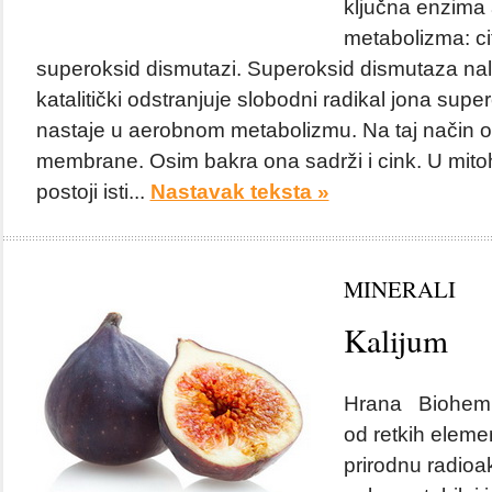
ključna enzima
metabolizma: ci
superoksid dismutazi. Superoksid dismutaza nala
katalitički odstranjuje slobodni radikal jona super
nastaje u aerobnom metabolizmu. Na taj način ona
membrane. Osim bakra ona sadrži i cink. U mitoh
postoji isti...
Nastavak teksta »
MINERALI
Kalijum
Hrana Biohemija
od retkih eleme
prirodnu radioak