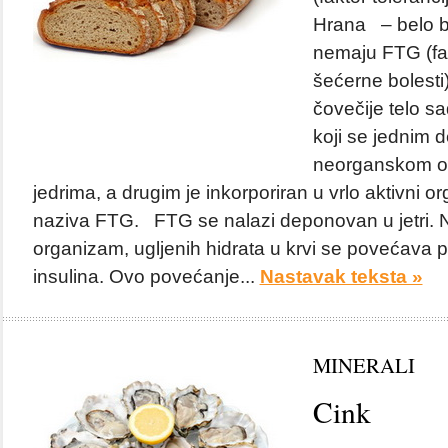
Hrana – belo br
nemaju FTG (fa
šećerne bolesti
čovečije telo s
koji se jednim 
neorganskom obl
jedrima, a drugim je inkorporiran u vrlo aktivni o
naziva FTG. FTG se nalazi deponovan u jetri. 
organizam, ugljenih hidrata u krvi se povećava 
insulina. Ovo povećanje...
Nastavak teksta »
MINERALI
Cink