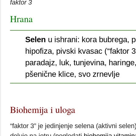
faktor 3
Hrana
Selen
u ishrani: kora bubrega, p
hipofiza, pivski kvasac (“faktor 3”
paradajz, luk, tunjevina, haringe
pšenične klice, svo zrnevlje
Biohemija i uloga
“faktor 3” je jedinjenje selena (aktivni selen
deluje na jetru (pogledati
biohemija vitamin