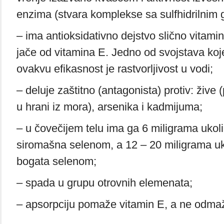
enzima (stvara komplekse sa sulfhidrilnim
– ima antioksidativno dejstvo slično vitamin
jače od vitamina E. Jedno od svojstava k
ovakvu efikasnost je rastvorljivost u vodi;
– deluje zaštitno (antagonista) protiv: žive (
u hrani iz mora), arsenika i kadmijuma;
– u čovečijem telu ima ga 6 miligrama ukoli
siromašna selenom, a 12 – 20 miligrama uk
bogata selenom;
– spada u grupu otrovnih elemenata;
– apsorpciju pomaže vitamin E, a ne odmaž