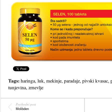
Tags:
haringa
,
luk
,
mekinje
,
paradajz
,
pivski kvasac
,
tunjevina
,
zrnevlje
Prethodni post
Molibden