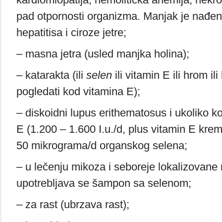
pad otpornosti organizma. Manjak je nađen 
hepatitisa i ciroze jetre;
– masna jetra (usled manjka holina);
– katarakta (ili
selen
ili vitamin E ili hrom il
pogledati kod vitamina E);
– diskoidni lupus erithematosus i ukoliko 
E (1.200 – 1.600 I.u./d, plus vitamin E krem l
50 mikrograma/d organskog selena;
– u lečenju mikoza i seboreje lokalizovane 
upotrebljava se šampon sa selenom;
– za rast (ubrzava rast);