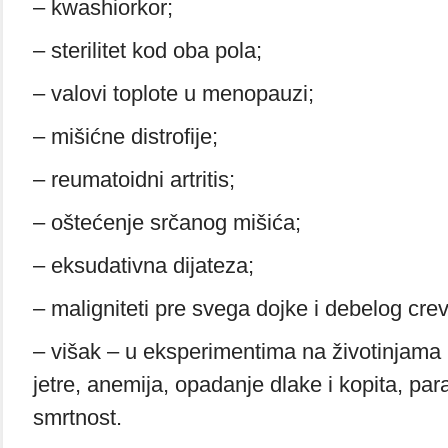
– kwashiorkor;
– sterilitet kod oba pola;
– valovi toplote u menopauzi;
– mišićne distrofije;
– reumatoidni artritis;
– oštećenje srčanog mišića;
– eksudativna dijateza;
– maligniteti pre svega dojke i debelog crev
– višak – u eksperimentima na životinjama 
jetre, anemija, opadanje dlake i kopita, para
smrtnost.