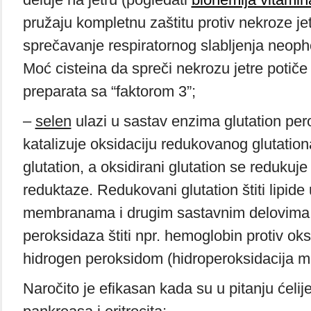
pružaju kompletnu zaštitu protiv nekroze jet
sprečavanje respiratornog slabljenja neopho
Moć cisteina da spreči nekrozu jetre potiče
preparata sa “faktorom 3”;
–
selen
ulazi u sastav enzima glutation per
katalizuje oksidaciju redukovanog glutation
glutation, a oksidirani glutation se redukuj
reduktaze. Redukovani glutation štiti lipide 
membranama i drugim sastavnim delovima ć
peroksidaza štiti npr. hemoglobin protiv oks
hidrogen peroksidom (hidroperoksidacija ma
Naročito je efikasan kada su u pitanju ćelije