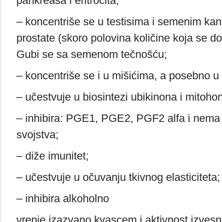
pankreasa i eritrocita;
– koncentriše se u testisima i semenim kana
prostate (skoro polovina količine koja se d
Gubi se sa semenom tečnošću;
– koncentriše se i u mišićima, a posebno u
– učestvuje u biosintezi ubikinona i mitoho
– inhibira: PGE1, PGE2, PGF2 alfa i nema 
svojstva;
– diže imunitet;
– učestvuje u očuvanju tkivnog elasticiteta;
– inhibira alkoholno
vrenje izazvano kvascem i aktivnost izvesni