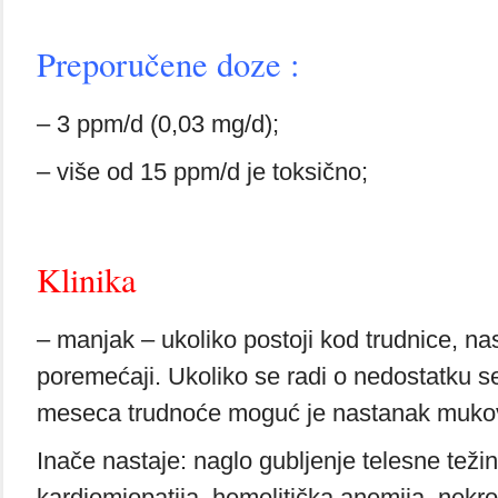
Preporučene doze :
– 3 ppm/d (0,03 mg/d);
– više od 15 ppm/d je toksično;
Klinika
– manjak – ukoliko postoji kod trudnice, na
poremećaji. Ukoliko se radi o nedostatku se
meseca trudnoće moguć je nastanak mukov
Inače nastaje: naglo gubljenje telesne težine
kardiomiopatija, hemolitička anemija, nekroz