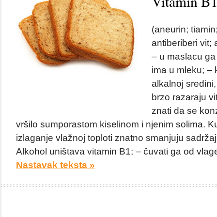
Vitamin B
(aneurin; tiamin;
antiberiberi vit;
– u maslacu ga
ima u mleku; – k
alkalnoj sredini
brzo razaraju v
znati da se kon
vršilo sumporastom kiselinom i njenim solima. Kuv
izlaganje vlažnoj toploti znatno smanjuju sadržaj
Alkohol uništava vitamin B1; – čuvati ga od vlage i
Nastavak teksta »