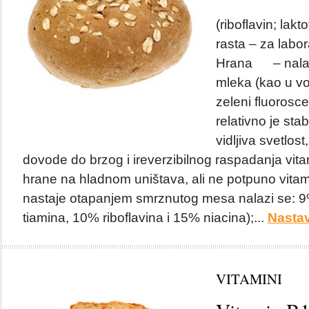
(riboflavin; lakt
rasta – za labora
Hrana – nalazi
mleka (kao u vod
zeleni fluorosce
relativno je stab
vidljiva svetlost,
dovode do brzog i ireverzibilnog raspadanja vit
hrane na hladnom uništava, ali ne potpuno vitam
nastaje otapanjem smrznutog mesa nalazi se: 
tiamina, 10% riboflavina i 15% niacina);...
Nastav
VITAMINI