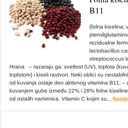
B11
(folna kiselina; 
pteroilglutamins
rezidualne ferme
lactobacillus cas
streptococcus la
Hrana – razaraju ga: svetlost (UV), toplota (kuv
toplotom) i kiseli rastvori. Neki oblici su nestabi
od kuvanja ostaje deo aktivnog vitamina B11; – 
kuvanjem gube između 22% i 28% folne kiseline
od ostalih namirnica. Vitamin C kojim su...
Nasta