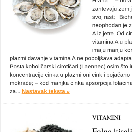
Hrana – borani
zahtevaju zeml
svoj rast; Bioh
neophodan je za
A iz jetre. Od ci
vitamina A u pla
imaju manju kon
plazmi davanje vitamina A ne poboljšava adapta
Postalkoholičarski cirotičari (Laennec) osim što
koncentracije cinka u plazmi oni cink i pojačano
mokraće; – kod manjka cinka apsorpcija folacin
za...
Nastavak teksta »
VITAMINI
Folna kisel