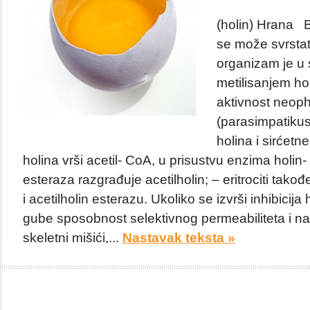
(holin) Hrana B
se može svrstat
organizam je u 
metilisanjem ho
aktivnost neoph
(parasimpatikus)
holina i sirćetne
holina vrši acetil- CoA, u prisustvu enzima holin- 
esteraza razgrađuje acetilholin; – eritrociti takođ
i acetilholin esterazu. Ukoliko se izvrši inhibicija h
gube sposobnost selektivnog permeabiliteta i na
skeletni mišići,...
Nastavak teksta »