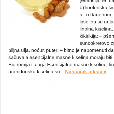
(esencijalne m
b) linolenska kis
ali i u lanenom 
kiselina se nalaz
linolna kiselina,
kikirikija; – pše
suncokretovo zr
biljna ulja, noćur, puter; – bitno je napomenuti da
sačuvala esencijalne masne kiselina moraju bit
Biohemija i uloga Esencijalne masne kiseline: lin
arahidonska kiselina su...
Nastavak teksta »