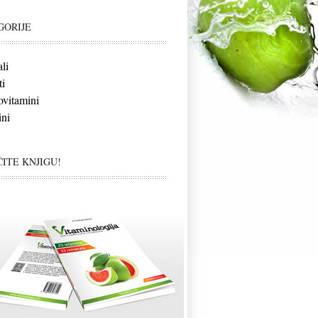
GORIJE
li
i
vitamini
ni
ITE KNJIGU!