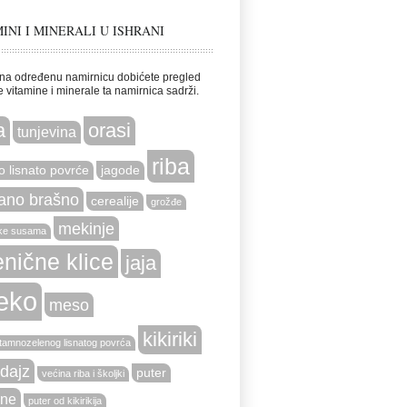
INI I MINERALI U ISHRANI
na određenu namirnicu dobićete pregled
e vitamine i minerale ta namirnica sadrži.
a
orasi
tunjevina
riba
o lisnato povrće
jagode
ano brašno
cerealije
grožđe
mekinje
ke susama
nične klice
jaja
eko
meso
kikiriki
tamnozelenog lisnatog povrća
dajz
puter
većina riba i školjki
ne
puter od kikirikija