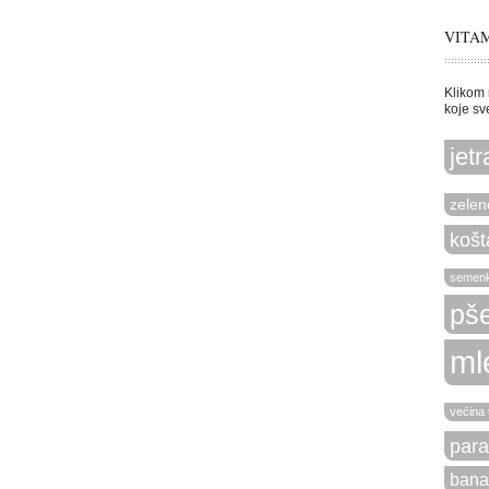
VITAM
Klikom 
koje sv
jetr
zelen
košt
semen
pše
ml
većina 
para
bana