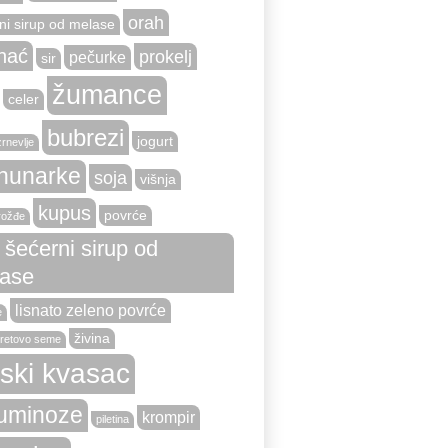
orah
ni sirup od melase
nać
prokelj
pečurke
sir
žumance
celer
bubrezi
jogurt
zrnevlje
hunarke
soja
višnja
kupus
povrće
rožđe
i šećerni sirup od
ase
lisnato zeleno povrće
e
živina
retovo seme
vski kvasac
uminoze
krompir
piletina