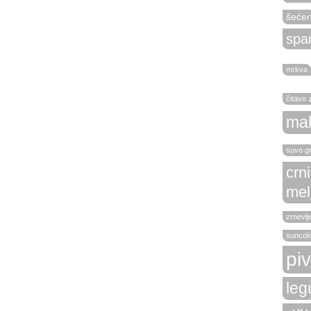
šećer
spa
mrkva
čitavo 
ma
suvo g
crn
mel
zrnevlj
suncok
pi
leg