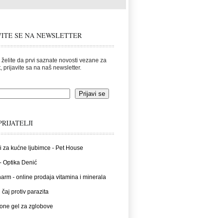
VITE SE NA NEWSLETTER
 želite da prvi saznate novosti vezane za
, prijavite sa na naš newsletter.
PRIJATELJI
i za kućne ljubimce - Pet House
- Optika Denić
rm - online prodaja vitamina i minerala
 čaj protiv parazita
one gel za zglobove