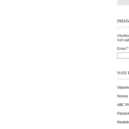
PRIJA
Ukoliko
naš sajt
Email
*
NAŠI 
Vitamin
Sociva 
ABC Pha
Parazol
Nautub