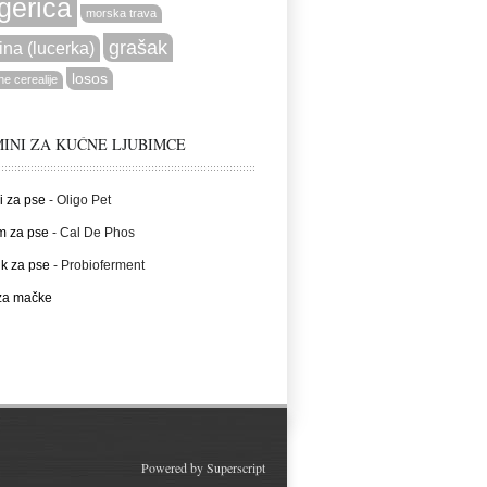
gerica
morska trava
grašak
ina (lucerka)
losos
e cerealije
INI ZA KUĆNE LJUBIMCE
i za pse
- Oligo Pet
m za pse
- Cal De Phos
ik za pse
- Probioferment
 za mačke
Powered by
Superscript