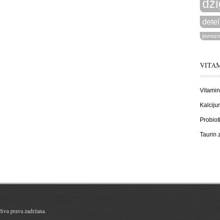
dži
detel
punozrn
VITAM
Vitamin
Kalciju
Probiot
Taurin
Sva prava zadržana.