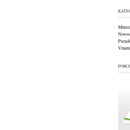
KATE
Minera
Novost
Pseudo
Vitami
PORUČ