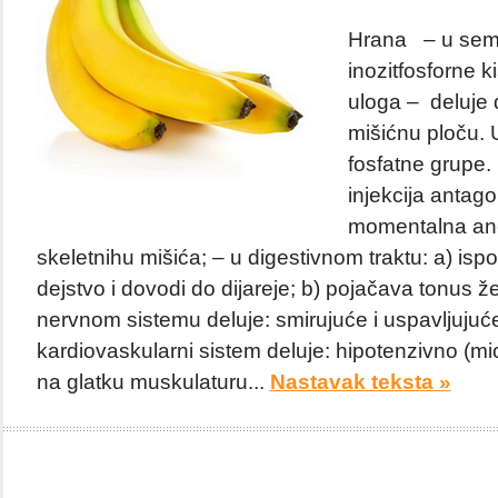
Hrana – u seme
inozitfosforne k
uloga – deluje 
mišićnu ploču. 
fosfatne grupe. 
injekcija antago
momentalna ane
skeletnihu mišića; – u digestivnom traktu: a) is
dejstvo i dovodi do dijareje; b) pojačava tonus ž
nervnom sistemu deluje: smirujuće i uspavljujuće
kardiovaskularni sistem deluje: hipotenzivno (mi
na glatku muskulaturu...
Nastavak teksta »