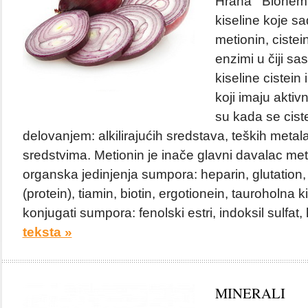
Hrana Biohemij
kiseline koje s
metionin, cistein,
enzimi u čiji sa
kiseline cistein
koji imaju aktiv
su kada se cist
delovanjem: alkilirajućih sredstava, teških metala
sredstvima. Metionin je inače glavni davalac meti
organska jedinjenja sumpora: heparin, glutation, i
(protein), tiamin, biotin, ergotionein, tauroholna k
konjugati sumpora: fenolski estri, indoksil sulfat, 
teksta »
MINERALI