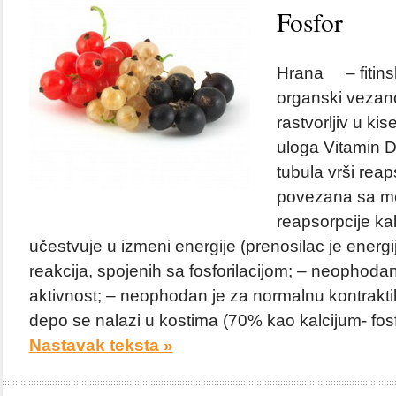
Fosfor
Hrana – fitins
organski vezanog
rastvorljiv u ki
uloga Vitamin D
tubula vrši reap
povezana sa 
reapsorpcije kal
učestvuje u izmeni energije (prenosilac je energi
reakcija, spojenih sa fosforilacijom; – neophoda
aktivnost; – neophodan je za normalnu kontrakti
depo se nalazi u kostima (70% kao kalcijum- fosfat
Nastavak teksta »