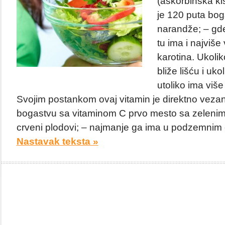
(askorbinska ki
je 120 puta bog
narandže; – gde
tu ima i najviše 
karotina. Ukoli
bliže lišću i ukol
utoliko ima više
Svojim postankom ovaj vitamin je direktno vezan 
bogastvu sa vitaminom C prvo mesto sa zelenim l
crveni plodovi; – najmanje ga ima u podzemnim or
Nastavak teksta »