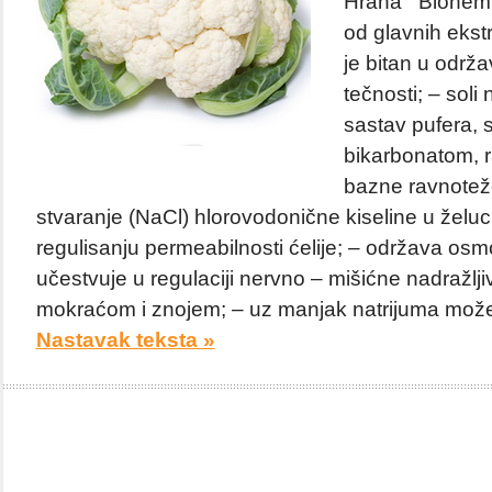
Hrana Biohemija
od glavnih ekstr
je bitan u održa
tečnosti; – soli
sastav pufera, s
bikarbonatom, r
bazne ravnoteže
stvaranje (NaCl) hlorovodonične kiseline u želuc
regulisanju permeabilnosti ćelije; – održava osmot
učestvuje u regulaciji nervno – mišićne nadražljiv
mokraćom i znojem; – uz manjak natrijuma može p
Nastavak teksta »