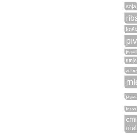
soja
rib
košt
pi
jogurt
tunje
zelen
ml
jagod
losos
crn
mel