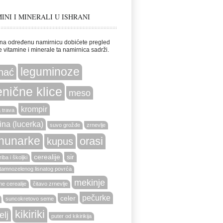
INI I MINERALI U ISHRANI
na određenu namirnicu dobićete pregled
e vitamine i minerale ta namirnica sadrži.
leguminoze
nać
nične klice
meso
krompir
 trava
ina (lucerka)
suvo grožđe
zrnevlje
hunarke
orasi
kupus
cerealije
sir
iba i školjki
tamnozelenog lisnatog povrća
mekinje
e cerealije
čitavo zrnevlje
pečurke
celer
suncokretovo seme
kikiriki
elj
puter od kikirikija