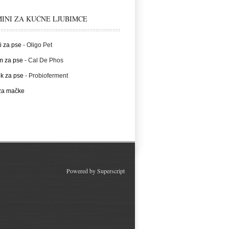
INI ZA KUĆNE LJUBIMCE
i za pse
- Oligo Pet
m za pse
- Cal De Phos
ik za pse
- Probioferment
 za mačke
Powered by
Superscript