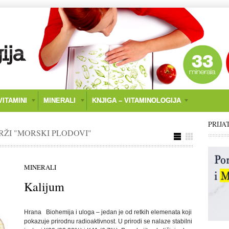
ITAMINI
MINERALI
KNJIGA – VITAMINOLOGIJA
PRIJA
DRŽI "MORSKI PLODOVI"
MINERALI
Kalijum
Hrana Biohemija i uloga – jedan je od retkih elemenata koji
pokazuje prirodnu radioaktivnost. U prirodi se nalaze stabilni