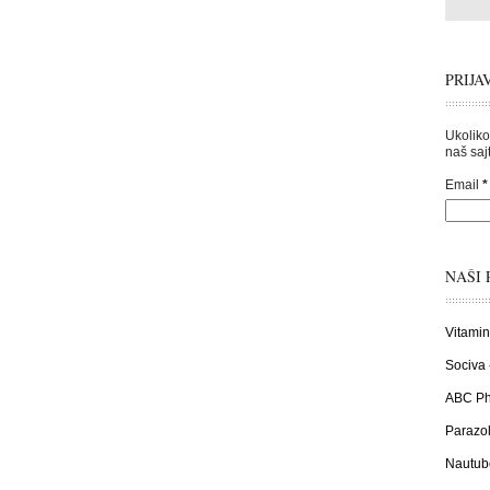
PRIJA
Ukoliko
naš sajt
Email
*
NAŠI 
Vitamin
Sociva 
ABC Pha
Parazol
Nautub