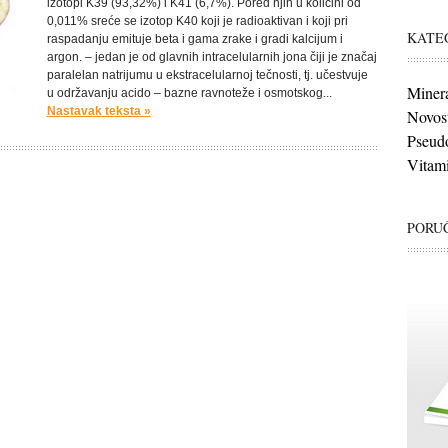
izotopi K39 (93,32%) i K41 (6,7%). Pored njih u količini od
0,011% sreće se izotop K40 koji je radioaktivan i koji pri
KATE
raspadanju emituje beta i gama zrake i gradi kalcijum i
argon. – jedan je od glavnih intracelularnih jona čiji je značaj
paralelan natrijumu u ekstracelularnoj tečnosti, tj. učestvuje
Minera
u održavanju acido – bazne ravnoteže i osmotskog...
Nastavak teksta »
Novost
Pseudo
Vitami
PORUČ