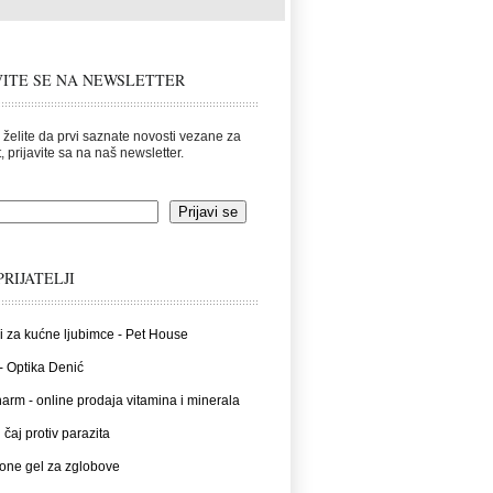
VITE SE NA NEWSLETTER
 želite da prvi saznate novosti vezane za
, prijavite sa na naš newsletter.
PRIJATELJI
i za kućne ljubimce - Pet House
- Optika Denić
rm - online prodaja vitamina i minerala
 čaj protiv parazita
one gel za zglobove