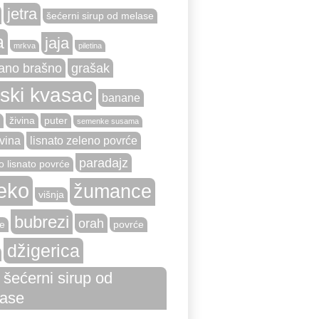
jetra
šećerni sirup od melase
a
jaja
mrkva
piletina
ano brašno
grašak
vski kvasac
banane
živina
puter
semenke susama
vina
lisnato zeleno povrće
paradajz
o lisnato povrće
eko
žumance
višnja
bubrezi
orah
e
povrće
džigerica
i šećerni sirup od
ase