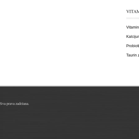
VITAM
Vitamin
Kalciju
Probiot
Taurin
Sva prava zadržana.