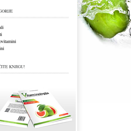
GORIJE
li
i
vitamini
ni
ITE KNJIGU!