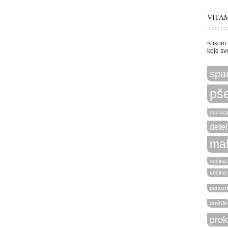
VITAM
Klikom 
koje sv
spa
pše
morska
detel
ma
većina r
većina 
punozrn
grožđe
prok