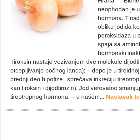
Hrana Biohemi
neophodan je u s
hormona. Tiroid
obliku jodida ko
peroksidaza u e
spaja sa aminok
hormonski inakti
Tiroksin nastaje vezivanjem dve molekule dijodt
otcepljivanje bočnog lanca); – depo je u tiroidnoj 
prednji deo hipofize i sprečava inkreciju tireotr
kao tiroksin i dijodtirozin). Jod verovatno smanju
tireotropnog hormona; – u našem...
Nastavak te